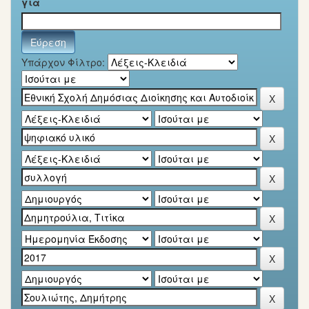
για
Υπάρχον Φίλτρο: