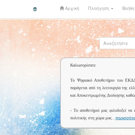
Αρχική
Πλοήγηση
Βοήθε
Skip
navigation
Καλωσορίσατε
Το Ψηφιακό Αποθετήριο του ΕΚΔΔΑ 
παράγεται από τη λειτουργία της ελ
και Αποκεντρωμένης Διοίκησης καθώς
- Το αποθετήριό μας φιλοδοξεί να 
περισσότ
πολιτικής στη χώρα μας
...