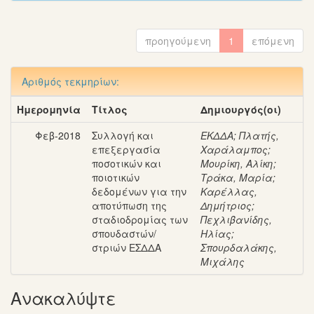
προηγούμενη
1
επόμενη
Αριθμός τεκμηρίων:
Ημερομηνία
Τίτλος
Δημιουργός(οι)
Φεβ-2018
Συλλογή και
ΕΚΔΔΑ
;
Πλατής,
επεξεργασία
Χαράλαμπος
;
ποσοτικών και
Μουρίκη, Αλίκη
;
ποιοτικών
Τράκα, Μαρία
;
δεδομένων για την
Καρέλλας,
αποτύπωση της
Δημήτριος
;
σταδιοδρομίας των
Πεχλιβανίδης,
σπουδαστών/
Ηλίας
;
στριών ΕΣΔΔΑ
Σπουρδαλάκης,
Μιχάλης
Ανακαλύψτε