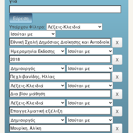
για
Υπάρχον Φίλτρο: