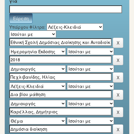
για
Υπάρχον Φίλτρο: