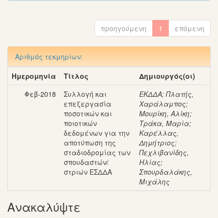
προηγούμενη
1
επόμενη
Αριθμός τεκμηρίων:
Ημερομηνία
Τίτλος
Δημιουργός(οι)
Φεβ-2018
Συλλογή και
ΕΚΔΔΑ
;
Πλατής,
επεξεργασία
Χαράλαμπος
;
ποσοτικών και
Μουρίκη, Αλίκη
;
ποιοτικών
Τράκα, Μαρία
;
δεδομένων για την
Καρέλλας,
αποτύπωση της
Δημήτριος
;
σταδιοδρομίας των
Πεχλιβανίδης,
σπουδαστών/
Ηλίας
;
στριών ΕΣΔΔΑ
Σπουρδαλάκης,
Μιχάλης
Ανακαλύψτε