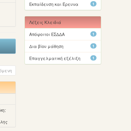
Εκπαίδευση και Έρευνα
1
ή
Λέξεις Κλειδιά
Απόφοιτοι ΕΣΔΔΑ
1
Δια βίου μάθηση
1
Επαγγελματική εξέλιξη
1
όμενη
ίκη
;
άλης