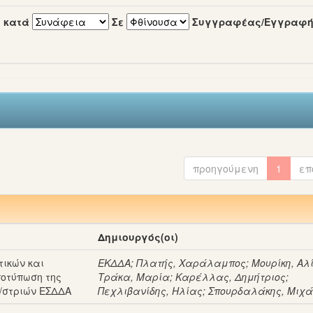
 κατά
Σε
Συγγραφέας/Εγγραφ
προηγούμενη
1
επ
Δημιουργός(οι)
ικών και
ΕΚΔΔΑ
;
Πλατής, Χαράλαμπος
;
Μουρίκη, Αλ
ποτύπωση της
Τράκα, Μαρία
;
Καρέλλας, Δημήτριος
;
/στριών ΕΣΔΔΑ
Πεχλιβανίδης, Ηλίας
;
Σπουρδαλάκης, Μιχ