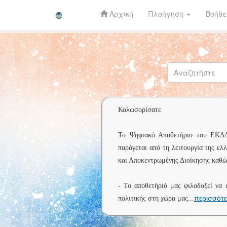
Αρχική
Πλοήγηση
Βοήθε
Skip
navigation
Καλωσορίσατε
Το Ψηφιακό Αποθετήριο του ΕΚΔΔΑ 
παράγεται από τη λειτουργία της ελ
και Αποκεντρωμένης Διοίκησης καθώς
- Το αποθετήριό μας φιλοδοξεί να 
περισσότ
πολιτικής στη χώρα μας
...