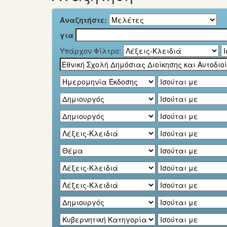
Αναζητήστε:
για
Υπάρχον Φίλτρο: