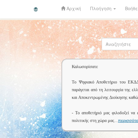
Αρχική
Πλοήγηση
Βοήθε
Skip
navigation
Καλωσορίσατε
Το Ψηφιακό Αποθετήριο του ΕΚΔΔΑ 
παράγεται από τη λειτουργία της ελ
και Αποκεντρωμένης Διοίκησης καθώς
- Το αποθετήριό μας φιλοδοξεί να 
περισσότ
πολιτικής στη χώρα μας
...