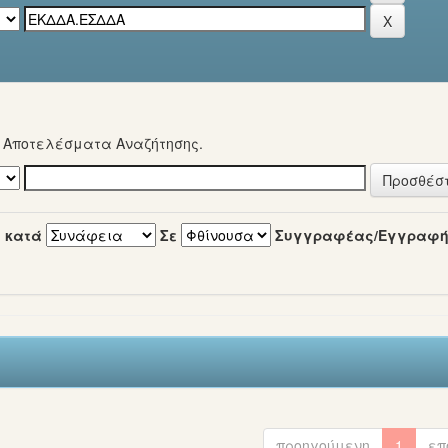
α Αποτελέσματα Αναζήτησης.
 κατά
Σε
Συγγραφέας/Εγγραφ
προηγούμενη
1
επ