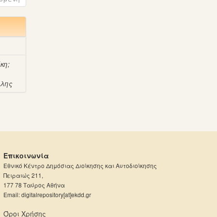
ίκη
;
άλης
Επικοινωνία
Εθνικό Κέντρο Δημόσιας Διοίκησης και Αυτοδιοίκησης
Πειραιώς 211,
177 78 Ταύρος Αθήνα
Email: digitalrepository[at]ekdd.gr
Όροι Χρήσης