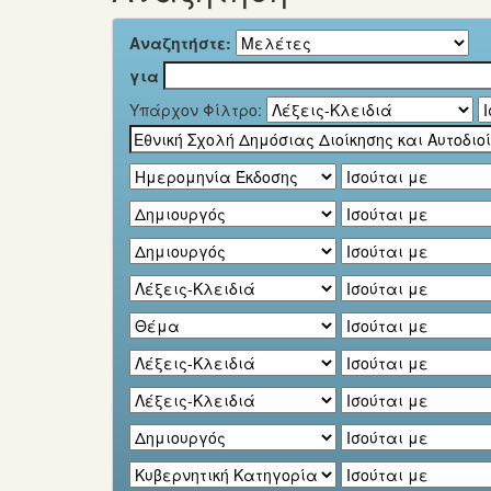
Αναζητήστε:
για
Υπάρχον Φίλτρο: