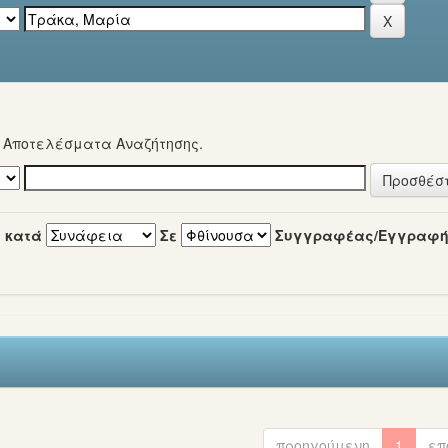
α Αποτελέσματα Αναζήτησης.
 κατά
Σε
Συγγραφέας/Εγγραφ
προηγούμενη
1
επ