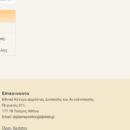
ίκη
;
άλης
Επικοινωνία
Εθνικό Κέντρο Δημόσιας Διοίκησης και Αυτοδιοίκησης
Πειραιώς 211,
177 78 Ταύρος Αθήνα
Email: digitalrepository[at]ekdd.gr
Όροι Χρήσης