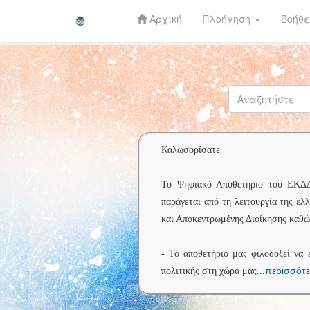
Αρχική
Πλοήγηση
Βοήθε
Skip
navigation
Καλωσορίσατε
Το Ψηφιακό Αποθετήριο του ΕΚΔΔΑ 
παράγεται από τη λειτουργία της ελ
και Αποκεντρωμένης Διοίκησης καθώς
- Το αποθετήριό μας φιλοδοξεί να 
περισσότ
πολιτικής στη χώρα μας
...