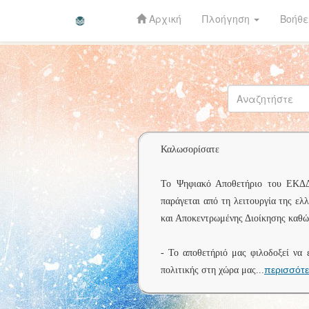
Αρχική
Πλοήγηση
Βοήθε
Skip
navigation
Καλωσορίσατε
Το Ψηφιακό Αποθετήριο του ΕΚΔΔΑ 
παράγεται από τη λειτουργία της ελ
και Αποκεντρωμένης Διοίκησης καθώς
- Το αποθετήριό μας φιλοδοξεί να 
περισσότ
πολιτικής στη χώρα μας
...