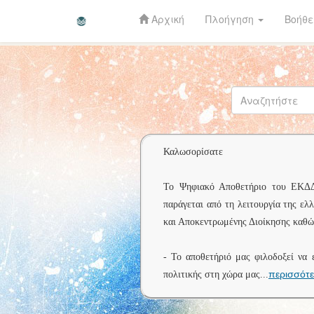
Αρχική
Πλοήγηση
Βοήθε
Skip
navigation
Καλωσορίσατε
Το Ψηφιακό Αποθετήριο του ΕΚΔΔΑ 
παράγεται από τη λειτουργία της ελ
και Αποκεντρωμένης Διοίκησης καθώς
- Το αποθετήριό μας φιλοδοξεί να 
περισσότ
πολιτικής στη χώρα μας
...