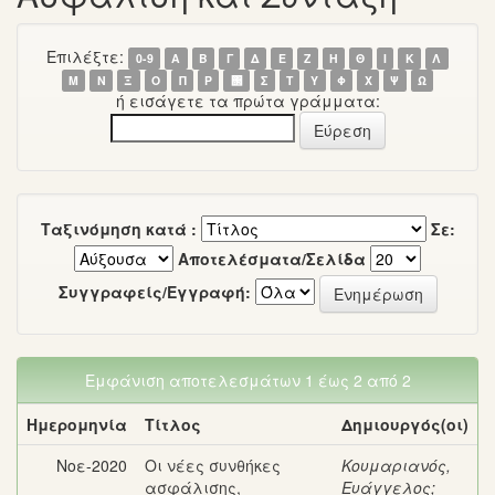
Επιλέξτε:
0-9
Α
Β
Γ
Δ
Ε
Ζ
Η
Θ
Ι
Κ
Λ
Μ
Ν
Ξ
Ο
Π
Ρ
΢
Σ
Τ
Υ
Φ
Χ
Ψ
Ω
ή εισάγετε τα πρώτα γράμματα:
Ταξινόμηση κατά :
Σε:
Αποτελέσματα/Σελίδα
Συγγραφείς/Εγγραφή:
Εμφάνιση αποτελεσμάτων 1 έως 2 από 2
Ημερομηνία
Τίτλος
Δημιουργός(οι)
Νοε-2020
Οι νέες συνθήκες
Κουμαριανός,
ασφάλισης,
Ευάγγελος
;