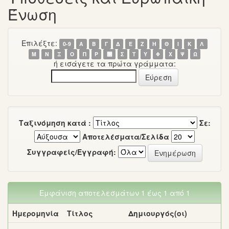
Ένωση
Επιλέξτε:
0-9
Α
Β
Γ
Δ
Ε
Ζ
Η
Θ
Ι
Κ
Λ
Μ
Ν
Ξ
Ο
Π
Ρ
΢
Σ
Τ
Υ
Φ
Χ
Ψ
Ω
ή εισάγετε τα πρώτα γράμματα:
Ταξινόμηση κατά :
Σε:
Αποτελέσματα/Σελίδα
Συγγραφείς/Εγγραφή:
Εμφάνιση αποτελεσμάτων 1 έως 1 από 1
Ημερομηνία
Τίτλος
Δημιουργός(οι)