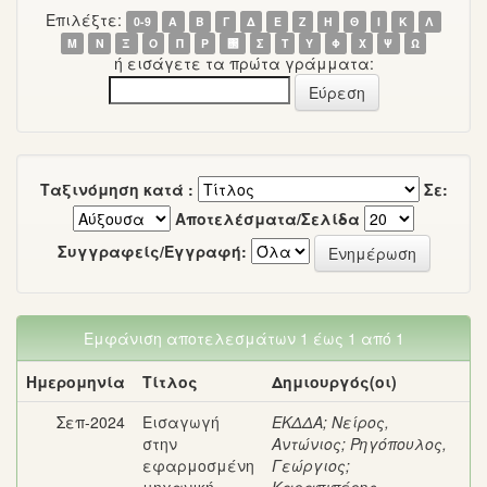
Επιλέξτε:
0-9
Α
Β
Γ
Δ
Ε
Ζ
Η
Θ
Ι
Κ
Λ
Μ
Ν
Ξ
Ο
Π
Ρ
΢
Σ
Τ
Υ
Φ
Χ
Ψ
Ω
ή εισάγετε τα πρώτα γράμματα:
Ταξινόμηση κατά :
Σε:
Αποτελέσματα/Σελίδα
Συγγραφείς/Εγγραφή:
Εμφάνιση αποτελεσμάτων 1 έως 1 από 1
Ημερομηνία
Τίτλος
Δημιουργός(οι)
Σεπ-2024
Εισαγωγή
ΕΚΔΔΑ
;
Νείρος,
στην
Αντώνιος
;
Ρηγόπουλος,
εφαρμοσμένη
Γεώργιος
;