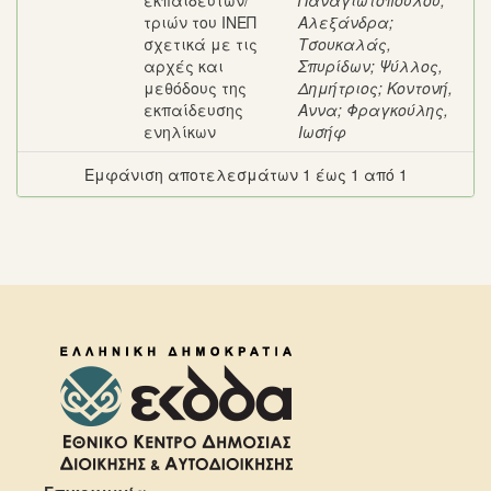
εκπαιδευτών/
Παναγιωτοπούλου,
τριών του ΙΝΕΠ
Αλεξάνδρα
;
σχετικά με τις
Τσουκαλάς,
αρχές και
Σπυρίδων
;
Ψύλλος,
μεθόδους της
Δημήτριος
;
Κοντονή,
εκπαίδευσης
Αννα
;
Φραγκούλης,
ενηλίκων
Ιωσήφ
Εμφάνιση αποτελεσμάτων 1 έως 1 από 1