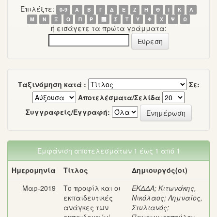
Επιλέξτε:
0-9
Α
Β
Γ
Δ
Ε
Ζ
Η
Θ
Ι
Κ
Λ
Μ
Ν
Ξ
Ο
Π
Ρ
΢
Σ
Τ
Υ
Φ
Χ
Ψ
Ω
ή εισάγετε τα πρώτα γράμματα:
Ταξινόμηση κατά :
Σε:
Αποτελέσματα/Σελίδα
Συγγραφείς/Εγγραφή:
Εμφάνιση αποτελεσμάτων 1 έως 1 από 1
Ημερομηνία
Τίτλος
Δημιουργός(οι)
Μαρ-2019
Το προφίλ και οι
ΕΚΔΔΑ
;
Κιτωνάκης,
εκπαιδευτικές
Νικόλαος
;
Λημναίος,
ανάγκες των
Στυλιανός
;