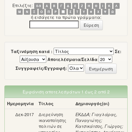
Επιλέξτε:
0-9
Α
Β
Γ
Δ
Ε
Ζ
Η
Θ
Ι
Κ
Λ
Μ
Ν
Ξ
Ο
Π
Ρ
΢
Σ
Τ
Υ
Φ
Χ
Ψ
Ω
ή εισάγετε τα πρώτα γράμματα:
Ταξινόμηση κατά :
Σε:
Αποτελέσματα/Σελίδα
Συγγραφείς/Εγγραφή:
Εμφάνιση αποτελεσμάτων 1 έως 2 από 2
Ημερομηνία
Τίτλος
Δημιουργός(οι)
Δεκ-2017
Διερεύνηση
ΕΚΔΔΑ
;
Γιαγλάρας,
ικανοποίησης
Παναγιώτης
;
πολιτών σε
Κατσικάτσος, Γιώργος
;