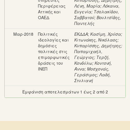
υπηρεσίες
Κυπαρίσσης, Δημήτρης
;
Περιφέρειας
Λένη, Μαρία
;
Λόκανα,
Αττικής και
Ευγενία
;
Τσολακίδου,
ΟΑΕΔ
Σαββατού
;
Βουλτσίδης,
Παντελής
Μαρ-2018
Πολιτικές
ΕΚΔΔΑ
;
Κασίμη, Χρύσα
;
ιδεολογίες και
Κιτωνάκης, Νικόλαος
;
δημόσιες
Κυπαρίσσης, Δημήτρης
;
πολιτικές στις
Παπαμιχαήλ,
επιμορφωτικές
Γεώργιος
;
Τερζή,
δράσεις του
Κονδύλω
;
Κοντονή,
ΙΝΕΠ
Άννα
;
Μοσχονάς,
Γεράσιμος
;
Λαδή,
Στυλιανή
Εμφάνιση αποτελεσμάτων 1 έως 2 από 2