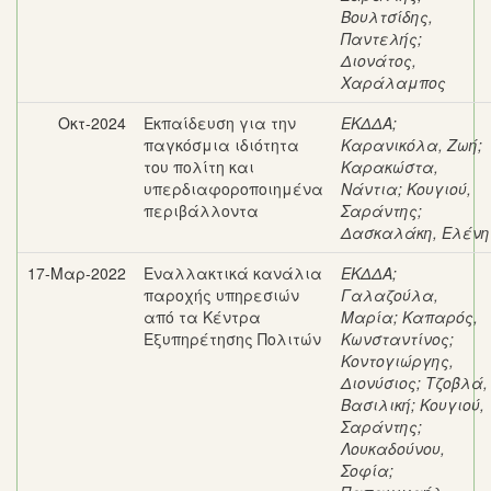
Βουλτσίδης,
Παντελής
;
Διονάτος,
Χαράλαμπος
Οκτ-2024
Εκπαίδευση για την
ΕΚΔΔΑ
;
παγκόσμια ιδιότητα
Καρανικόλα, Ζωή
;
του πολίτη και
Καρακώστα,
υπερδιαφοροποιημένα
Νάντια
;
Κουγιού,
περιβάλλοντα
Σαράντης
;
Δασκαλάκη, Ελένη
17-Μαρ-2022
Εναλλακτικά κανάλια
ΕΚΔΔΑ
;
παροχής υπηρεσιών
Γαλαζούλα,
από τα Κέντρα
Μαρία
;
Καπαρός,
Εξυπηρέτησης Πολιτών
Κωνσταντίνος
;
Κοντογιώργης,
Διονύσιος
;
Τζοβλά,
Βασιλική
;
Κουγιού,
Σαράντης
;
Λουκαδούνου,
Σοφία
;