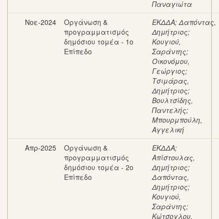
Παναγιώτα
Νοε-2024
Οργάνωση &
ΕΚΔΔΑ
;
Δαπόντας,
προγραμματισμός
Δημήτριος
;
δημόσιου τομέα - 1ο
Κουγιού,
Επίπεδο
Σαράντης
;
Οικονόμου,
Γεώργιος
;
Τσιμάρας,
Δημήτριος
;
Βουλτσίδης,
Παντελής
;
Μπουρμπούλη,
Αγγελική
Απρ-2025
Οργάνωση &
ΕΚΔΔΑ
;
προγραμματισμός
Απίστουλας,
δημόσιου τομέα - 2ο
Δημήτριος
;
Επίπεδο
Δαπόντας,
Δημήτριος
;
Κουγιού,
Σαράντης
;
Κώτσογλου,