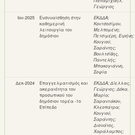
Παπαμιχαήλ,
Γεώργιος
Ιου-2025
Ενσυναίσθηση στην
ΕΚΔΔΑ
;
καθημερινή
Κουτσοσίμου,
λειτουργία του
Μελπομένη
;
δημόσιου
Πετσιμέρη, Ειρήνη
;
Κουγιού,
Σαράντης
;
Βουλτσίδης,
Παντελής
;
Μπακογιάννη,
Σοφία
Δεκ-2024
Επαγγελματισμός και
ΕΚΔΔΑ
;
Δίελλας,
ακεραιότητα του
Γεώργιος
;
Δόκα,
προσωπικού του
Μαρία
;
δημόσιου τομέα -1ο
Σαραντάκου,
Επίπεδο
Κλεοπάτρα
;
Κουγιού,
Σαράντης
;
Διονάτος,
Χαράλαμπος
;