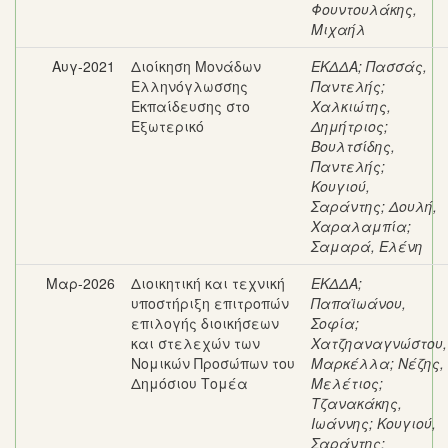
Φουντουλάκης,
Μιχαήλ
Αυγ-2021
Διοίκηση Μονάδων
ΕΚΔΔΑ
;
Πασσάς,
Ελληνόγλωσσης
Παντελής
;
Εκπαίδευσης στο
Χαλκιώτης,
Εξωτερικό
Δημήτριος
;
Βουλτσίδης,
Παντελής
;
Κουγιού,
Σαράντης
;
Δουλή,
Χαραλαμπία
;
Σαμαρά, Ελένη
Μαρ-2026
Διοικητική και τεχνική
ΕΚΔΔΑ
;
υποστήριξη επιτροπών
Παπαϊωάνου,
επιλογής διοικήσεων
Σοφία
;
και στελεχών των
Χατζηαναγνώστου,
Νομικών Προσώπων του
Μαρκέλλα
;
Νέζης,
Δημόσιου Τομέα
Μελέτιος
;
Τζανακάκης,
Ιωάννης
;
Κουγιού,
Σαράντης
;