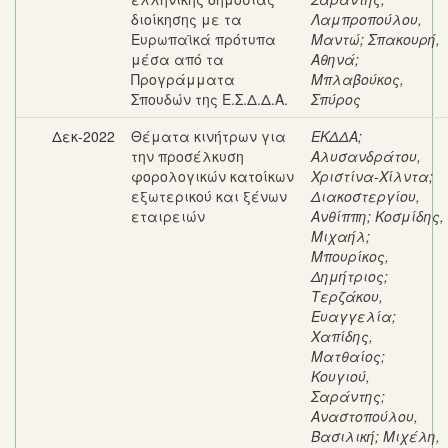
διοίκησης με τα
Λαμπροπούλου,
Ευρωπαϊκά πρότυπα
Μαντώ
;
Σπακουρή,
μέσα από τα
Αθηνά
;
Προγράμματα
Μπλαβούκος,
Σπουδών της Ε.Σ.Δ.Δ.Α.
Σπύρος
Δεκ-2022
Θέματα κινήτρων για
ΕΚΔΔΑ
;
την προσέλκυση
Αλυσανδράτου,
φορολογικών κατοίκων
Χριστίνα-Χίλντα
;
εξωτερικού και ξένων
Διακοστεργίου,
εταιρειών
Ανθίππη
;
Κοσμίδης,
Μιχαήλ
;
Μπουρίκος,
Δημήτριος
;
Τερζάκου,
Ευαγγελία
;
Χαπίδης,
Ματθαίος
;
Κουγιού,
Σαράντης
;
Αναστοπούλου,
Βασιλική
;
Μιχέλη,