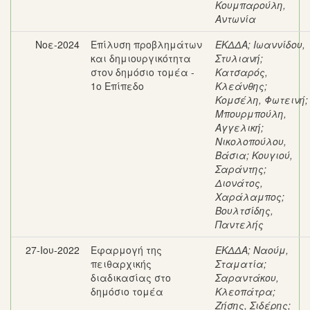
Κουμπαρούλη,
Αντωνία
Νοε-2024
Επίλυση προβλημάτων
ΕΚΔΔΑ
;
Ιωαννίδου,
και δημιουργικότητα
Στυλιανή
;
στον δημόσιο τομέα -
Κατσαρός,
1ο Επίπεδο
Κλεάνθης
;
Κομσέλη, Φωτεινή
;
Μπουρμπούλη,
Αγγελική
;
Νικολοπούλου,
Βάσια
;
Κουγιού,
Σαράντης
;
Διονάτος,
Χαράλαμπος
;
Βουλτσίδης,
Παντελής
27-Ιου-2022
Εφαρμογή της
ΕΚΔΔΑ
;
Ναούμ,
πειθαρχικής
Σταματία
;
διαδικασίας στο
Σαραντάκου,
δημόσιο τομέα
Κλεοπάτρα
;
Ζήσης, Σιδέρης
;