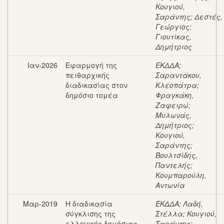
Κουγιού,
Σαράντης
;
Δεστές,
Γεώργιος
;
Γιουτίκας,
Δημήτριος
Ιαν-2026
Εφαρμογή της
ΕΚΔΔΑ
;
πειθαρχικής
Σαραντάκου,
διαδικασίας στον
Κλεοπάτρα
;
δημόσιο τομέα
Φραγκάκη,
Ζαφειρώ
;
Μυλωνάς,
Δημήτριος
;
Κουγιού,
Σαράντης
;
Βουλτσίδης,
Παντελής
;
Κουμπαρούλη,
Αντωνία
Μαρ-2019
Η διαδικασία
ΕΚΔΔΑ
;
Λαδή,
σύγκλισης της
Στέλλα
;
Κουγιού,
ελληνικής δημόσιας
Σαράντης
;