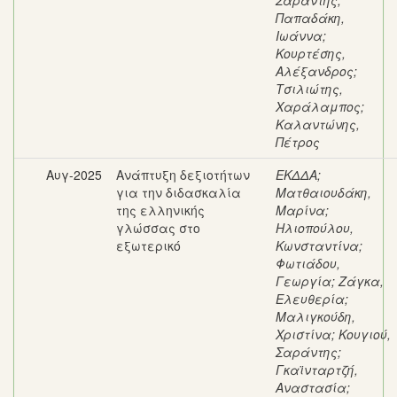
Σαράντης
;
Παπαδάκη,
Ιωάννα
;
Κουρτέσης,
Αλέξανδρος
;
Τσιλιώτης,
Χαράλαμπος
;
Καλαντώνης,
Πέτρος
Αυγ-2025
Ανάπτυξη δεξιοτήτων
ΕΚΔΔΑ
;
για την διδασκαλία
Ματθαιουδάκη,
της ελληνικής
Μαρίνα
;
γλώσσας στο
Ηλιοπούλου,
εξωτερικό
Κωνσταντίνα
;
Φωτιάδου,
Γεωργία
;
Ζάγκα,
Ελευθερία
;
Μαλιγκούδη,
Χριστίνα
;
Κουγιού,
Σαράντης
;
Γκαϊνταρτζή,
Αναστασία
;