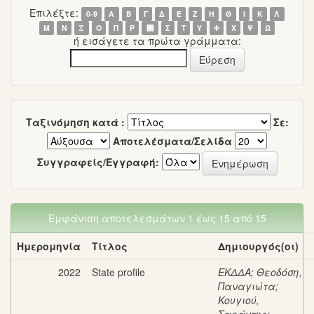
Επιλέξτε:
0-9
Α
Β
Γ
Δ
Ε
Ζ
Η
Θ
Ι
Κ
Λ
Μ
Ν
Ξ
Ο
Π
Ρ
΢
Σ
Τ
Υ
Φ
Χ
Ψ
Ω
ή εισάγετε τα πρώτα γράμματα:
Ταξινόμηση κατά :
Σε:
Αποτελέσματα/Σελίδα
Συγγραφείς/Εγγραφή:
Εμφάνιση αποτελεσμάτων 1 έως 15 από 15
Ημερομηνία
Τίτλος
Δημιουργός(οι)
2022
State profile
ΕΚΔΔΑ
;
Θεοδόση,
Παναγιώτα
;
Κουγιού,