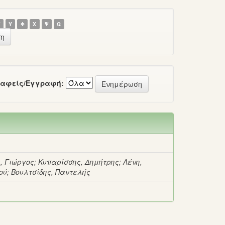
Τ
Υ
Φ
Χ
Ψ
Ω
αφείς/Εγγραφή:
, Γιώργος
;
Κυπαρίσσης, Δημήτρης
;
Λένη,
ού
;
Βουλτσίδης, Παντελής