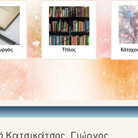
 Κατσικάτσος, Γιώργος