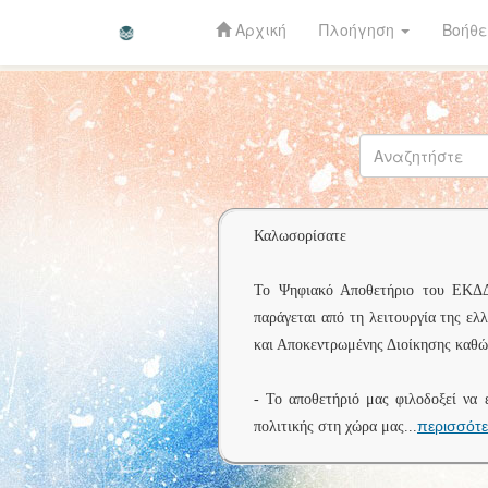
Αρχική
Πλοήγηση
Βοήθε
Skip
navigation
Καλωσορίσατε
Το Ψηφιακό Αποθετήριο του ΕΚΔΔΑ 
παράγεται από τη λειτουργία της ελ
και Αποκεντρωμένης Διοίκησης καθώς
- Το αποθετήριό μας φιλοδοξεί να 
περισσότ
πολιτικής στη χώρα μας
...