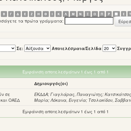
Β
Γ
Δ
Ε
Ζ
Η
Θ
Ι
Κ
Λ
Μ
Ν
Ξ
Ο
Π
Ρ
΢
Σ
εισάγετε τα πρώτα γράμματα:
Σε:
Αποτελέσματα/Σελίδα
Συγγρ
Εμφάνιση αποτελεσμάτων 1 έως 1 από 1
Δημιουργός(οι)
ών σε
ΕΚΔΔΑ
;
Γιαγλάρας, Παναγιώτης
;
Κατσικάτσος
 και ΟΑΕΔ
Μαρία
;
Λόκανα, Ευγενία
;
Τσολακίδου, Σαββατ
Εμφάνιση αποτελεσμάτων 1 έως 1 από 1