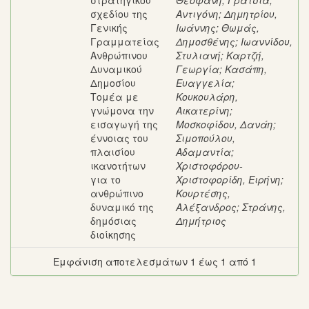
στρατηγικού
Θεοφανή
;
Γρατσία,
σχεδίου της
Αντιγόνη
;
Δημητρίου,
Γενικής
Ιωάννης
;
Θωμάς,
Γραμματείας
Δημοσθένης
;
Ιωαννίδου,
Ανθρώπινου
Στυλιανή
;
Καρτζή,
Δυναμικού
Γεωργία
;
Κασάπη,
Δημοσίου
Ευαγγελία
;
Τομέα με
Κουκουλάρη,
γνώμονα την
Αικατερίνη
;
εισαγωγή της
Μοσκοφίδου, Δανάη
;
έννοιας του
Σιμοπούλου,
πλαισίου
Αδαμαντία
;
ικανοτήτων
Χριστοφόρου-
για το
Χριστοφορίδη, Ειρήνη
;
ανθρώπινο
Κουρτέσης,
δυναμικό της
Αλέξανδρος
;
Στράνης,
δημόσιας
Δημήτριος
διοίκησης
Εμφάνιση αποτελεσμάτων 1 έως 1 από 1