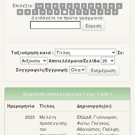
Επιλέξτε:
0-9
Α
Β
Γ
Δ
Ε
Ζ
Η
Θ
Ι
Κ
Λ
Μ
Ν
Ξ
Ο
Π
Ρ
΢
Σ
Τ
Υ
Φ
Χ
Ψ
Ω
ή εισάγετε τα πρώτα γράμματα:
Ταξινόμηση κατά :
Σε:
Αποτελέσματα/Σελίδα
Συγγραφείς/Εγγραφή:
Εμφάνιση αποτελεσμάτων 1 έως 1 από 1
Ημερομηνία
Τίτλος
Δημιουργός(οι)
2023
Μελέτη
ΕΚΔΔΑ
;
Γιάνναρου,
προσέγγισης
Φώτω
;
Γκέγκας,
του
Αθανάσιος
;
Γκόλφη,