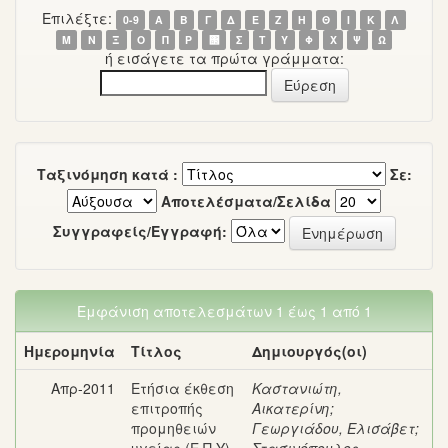
Επιλέξτε:
0-9
Α
Β
Γ
Δ
Ε
Ζ
Η
Θ
Ι
Κ
Λ
Μ
Ν
Ξ
Ο
Π
Ρ
΢
Σ
Τ
Υ
Φ
Χ
Ψ
Ω
ή εισάγετε τα πρώτα γράμματα:
Ταξινόμηση κατά :
Σε:
Αποτελέσματα/Σελίδα
Συγγραφείς/Εγγραφή:
Εμφάνιση αποτελεσμάτων 1 έως 1 από 1
Ημερομηνία
Τίτλος
Δημιουργός(οι)
Απρ-2011
Ετήσια έκθεση
Καστανιώτη,
επιτροπής
Αικατερίνη
;
προμηθειών
Γεωργιάδου, Ελισάβετ
;