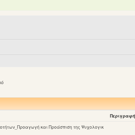
κό
Περιγραφ
νοτήτων_Προαγωγή και Προάσπιση της Ψυχολογικ