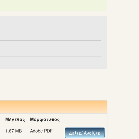
ή
Μέγεθος
Μορφότυπος
1.87 MB
Adobe PDF
Δείτε/ Ανοίξτε