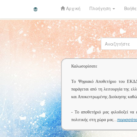
Αρχική
Πλοήγηση
Βοήθε
Skip
navigation
Καλωσορίσατε
Το Ψηφιακό Αποθετήριο του ΕΚΔΔΑ 
παράγεται από τη λειτουργία της ελ
και Αποκεντρωμένης Διοίκησης καθώς
- Το αποθετήριό μας φιλοδοξεί να 
περισσότ
πολιτικής στη χώρα μας
...