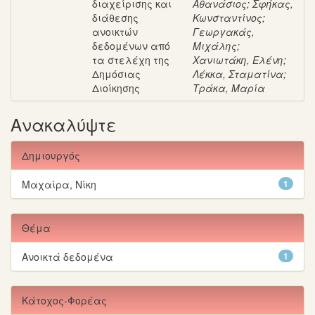
διαχείρισης και
Αθανάσιος
;
Σφήκας,
διάθεσης
Κωνσταντίνος
;
ανοικτών
Γεωργακάς,
δεδομένων από
Μιχάλης
;
τα στελέχη της
Χανιωτάκη, Ελένη
;
Δημόσιας
Λέκκα, Σταματίνα
;
Διοίκησης
Τράκα, Μαρία
Ανακαλύψτε
Δημιουργός
Μαχαίρα, Νίκη
1
Θέμα
Ανοικτά δεδομένα
1
Κάτοχος-Φορέας