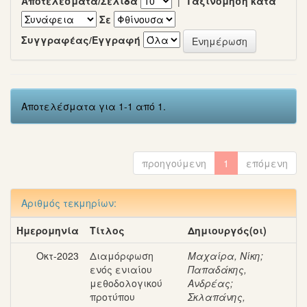
Αποτελέσματα/Σελίδα
|
Ταξινόμηση κατά
Σε
Συγγραφέας/Εγγραφή
Αποτελέσματα για 1-1 από 1.
προηγούμενη
1
επόμενη
Αριθμός τεκμηρίων:
Ημερομηνία
Τίτλος
Δημιουργός(οι)
Οκτ-2023
Διαμόρφωση
Μαχαίρα, Νίκη
;
ενός ενιαίου
Παπαδάκης,
μεθοδολογικού
Ανδρέας
;
προτύπου
Σκλαπάνης,