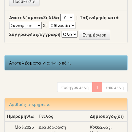
Αποτελέσματα/Σελίδα
|
Ταξινόμηση κατά
Σε
Συγγραφέας/Εγγραφή
Αποτελέσματα για 1-1 από 1.
προηγούμενη
1
επόμενη
Αριθμός τεκμηρίων:
Ημερομηνία
Τίτλος
Δημιουργός(οι)
Μαΐ-2025
Διαμόρφωση
Κοκκάλας,