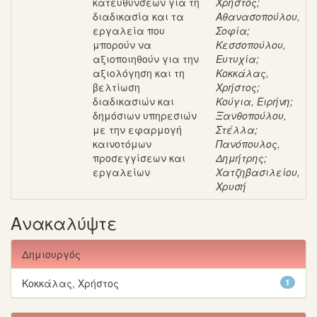
κατευθύνσεων για τη
Χρήστος
;
διαδικασία και τα
Αθανασοπούλου,
εργαλεία που
Σοφία
;
μπορούν να
Κεσσοπούλου,
αξιοποιηθούν για την
Ευτυχία
;
αξιολόγηση και τη
Κοκκάλας,
βελτίωση
Χρήστος
;
διαδικασιών και
Κούγια, Ειρήνη
;
δημόσιων υπηρεσιών
Ξανθοπούλου,
με την εφαρμογή
Στέλλα
;
καινοτόμων
Πανόπουλος,
προσεγγίσεων και
Δημήτρης
;
εργαλείων
Χατζηβασιλείου,
Χρυσή
Ανακαλύψτε
Δημιουργός
Κοκκάλας, Χρήστος
1