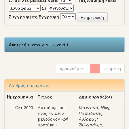
Αποτελέσματα/Σελίδα
|
Ταξινόμηση κατά
Σε
Συγγραφέας/Εγγραφή
Αποτελέσματα για 1-1 από 1.
προηγούμενη
1
επόμενη
Αριθμός τεκμηρίων:
Ημερομηνία
Τίτλος
Δημιουργός(οι)
Οκτ-2023
Διαμόρφωση
Μαχαίρα, Νίκη
;
ενός ενιαίου
Παπαδάκης,
μεθοδολογικού
Ανδρέας
;
προτύπου
Σκλαπάνης,