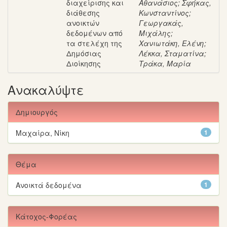
διαχείρισης και
Αθανάσιος
;
Σφήκας,
διάθεσης
Κωνσταντίνος
;
ανοικτών
Γεωργακάς,
δεδομένων από
Μιχάλης
;
τα στελέχη της
Χανιωτάκη, Ελένη
;
Δημόσιας
Λέκκα, Σταματίνα
;
Διοίκησης
Τράκα, Μαρία
Ανακαλύψτε
Δημιουργός
Μαχαίρα, Νίκη
1
Θέμα
Ανοικτά δεδομένα
1
Κάτοχος-Φορέας