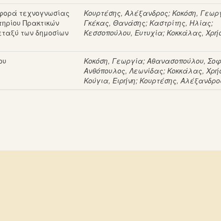
αφορά τεχνογνωσίας
Κουρτέσης, Αλέξανδρος
;
Κοκόση, Γεωρ
τηρίου Πρακτικών
Γκέκας, Θανάσης
;
Καστρίτης, Ηλίας
;
εταξύ των δημοσίων
Κεσσοπούλου, Ευτυχία
;
Κοκκάλας, Χρή
ου
Κοκόση, Γεωργία
;
Αθανασοπούλου, Σο
Ανθόπουλος, Λεωνίδας
;
Κοκκάλας, Χρή
Κούγια, Ειρήνη
;
Κουρτέσης, Αλέξανδρο