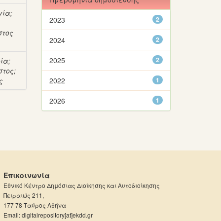
γία
;
2023
2
στος
2024
2
2025
2
φία
;
στος
;
ς
2022
1
2026
1
Επικοινωνία
Εθνικό Κέντρο Δημόσιας Διοίκησης και Αυτοδιοίκησης
Πειραιώς 211,
177 78 Ταύρος Αθήνα
Email: digitalrepository[at]ekdd.gr