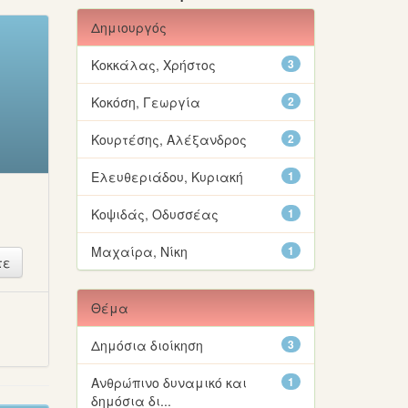
Δημιουργός
Κοκκάλας, Χρήστος
3
Κοκόση, Γεωργία
2
Κουρτέσης, Αλέξανδρος
2
Ελευθεριάδου, Κυριακή
1
Κοψιδάς, Οδυσσέας
1
Μαχαίρα, Νίκη
1
Θέμα
ή
Δημόσια διοίκηση
3
Ανθρώπινο δυναμικό και
1
δημόσια δι...