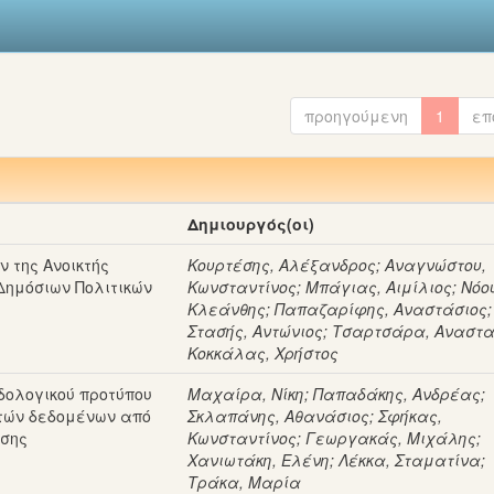
προηγούμενη
1
επ
Δημιουργός(οι)
 της Ανοικτής
Κουρτέσης, Αλέξανδρος
;
Αναγνώστου,
Δημόσιων Πολιτικών
Κωνσταντίνος
;
Μπάγιας, Αιμίλιος
;
Νόο
Κλεάνθης
;
Παπαζαρίφης, Αναστάσιος
;
Στασής, Αντώνιος
;
Τσαρτσάρα, Αναστ
Κοκκάλας, Χρήστος
δολογικού προτύπου
Μαχαίρα, Νίκη
;
Παπαδάκης, Ανδρέας
;
κτών δεδομένων από
Σκλαπάνης, Αθανάσιος
;
Σφήκας,
ησης
Κωνσταντίνος
;
Γεωργακάς, Μιχάλης
;
Χανιωτάκη, Ελένη
;
Λέκκα, Σταματίνα
;
Τράκα, Μαρία