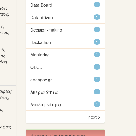
Data Board
1
αος
;
ππος
;
Data-driven
1
ς,
Decision-making
1
είου,
Hackathon
1
ής,
Mentoring
1
ος,
όση,
OECD
1
opengov.gr
1
Σοφία
;
Ακεραιότητα
1
στος
;
Αποδοτικότητα
1
υ,
next >
σσέας
Ημερομηνία δημοσίευσης