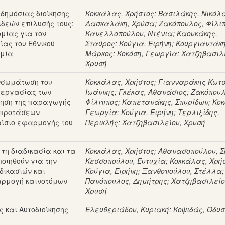
δημόσιας διοίκησης
Κοκκάλας, Χρήστος
;
Βασιλάκης, Νικόλ
ιδεών επίλυσής τους:
Δασκαλάκη, Χρύσα
;
Ζακόπουλος, Φίλι
μίας για τον
Κανελλοπούλου, Ντένια
;
Καουκάκης,
ας του Εθνικού
Σταύρος
;
Κούγια, Ειρήνη
;
Κουργιαντάκη
ομία
Μάρκος
;
Κοκόση, Γεωργία
;
Χατζηβασιλ
Χρυσή
νσωμάτωση του
Κοκκάλας, Χρήστος
;
Γιανναράκης Κωτσ
 εργασίας των
Ιωάννης
;
Γκέκας, Αθανάσιος
;
Ζακόπουλ
ξηση της παραγωγής
Φίλιππος
;
Καπετανάκης, Σπυρίδων
;
Κοκ
ό προτάσεων
Γεωργία
;
Κούγια, Ειρήνη
;
Τερλιξίδης,
λαίσιο εφαρμογής του
Περικλής
;
Χατζηβασιλείου, Χρυσή
τη διαδικασία και τα
Κοκκάλας, Χρήστος
;
Αθανασοπούλου, 
οιηθούν για την
Κεσσοπούλου, Ευτυχία
;
Κοκκάλας, Χρή
δικασιών και
Κούγια, Ειρήνη
;
Ξανθοπούλου, Στέλλα
;
αρμογή καινοτόμων
Πανόπουλος, Δημήτρης
;
Χατζηβασιλείο
Χρυσή
ς και Αυτοδιοίκησης
Ελευθεριάδου, Κυριακή
;
Κοψιδάς, Οδυ