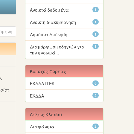
Ανοικτά δεδομένα
1
Ανοικτή διακυβέρνηση
1
όμενη
Δημόσια Διοίκηση
1
Διαμόρφωση οδηγιών για
1
την ενσωμά...
Κάτοχος-Φορέας
υ,
ΕΚΔΔΑ.ΙΤΕΚ
6
ασία
;
ΕΚΔΔΑ
2
Λέξεις Κλειδιά
Διαφάνεια
2