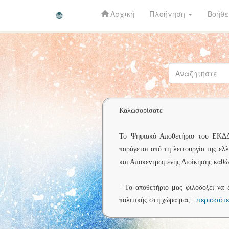
Αρχική
Πλοήγηση
Βοήθε
Skip
navigation
Καλωσορίσατε
Το Ψηφιακό Αποθετήριο του ΕΚΔΔΑ 
παράγεται από τη λειτουργία της ελ
και Αποκεντρωμένης Διοίκησης καθώς
- Το αποθετήριό μας φιλοδοξεί να 
περισσότ
πολιτικής στη χώρα μας
...