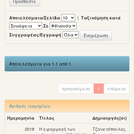
Αποτελέσματα/Σελίδα
|
Ταξινόμηση κατά
Σε
Συγγραφέας/Εγγραφή
Αποτελέσματα για 1-1 από 1.
προηγούμενη
1
επόμενη
Αριθμός τεκμηρίων:
Ημερομηνία
Τίτλος
Δημιουργός(οι)
2018
Η εφαρμογή των
Τζανετόπουλος,