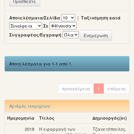
Αποτελέσματα/Σελίδα
|
Ταξινόμηση κατά
Σε
Συγγραφέας/Εγγραφή
Αποτελέσματα για 1-1 από 1.
προηγούμενη
1
επόμενη
Αριθμός τεκμηρίων:
Ημερομηνία
Τίτλος
Δημιουργός(οι)
2018
Η εφαρμογή των
Τζανετόπουλος,