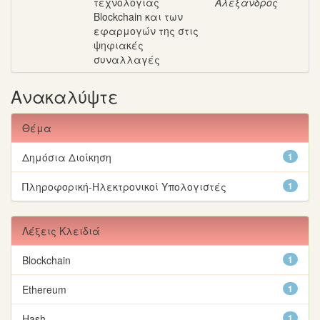
τεχνολογίας
Αλέξανδρος
Blockchain και των
εφαρμογών της στις
ψηφιακές
συναλλαγές
Ανακαλύψτε
Θέμα
Δημόσια Διοίκηση
1
Πληροφορική-Ηλεκτρονικοί Υπολογιστές
1
Λέξεις Κλειδιά
Blockchain
1
Ethereum
1
Hash
1