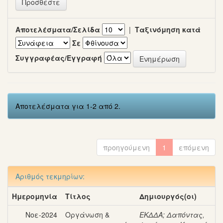
Αποτελέσματα/Σελίδα
|
Ταξινόμηση κατά
Σε
Συγγραφέας/Εγγραφή
Αποτελέσματα για 1-2 από 2.
προηγούμενη
1
επόμενη
Αριθμός τεκμηρίων:
Ημερομηνία
Τίτλος
Δημιουργός(οι)
Νοε-2024
Οργάνωση &
ΕΚΔΔΑ
;
Δαπόντας,