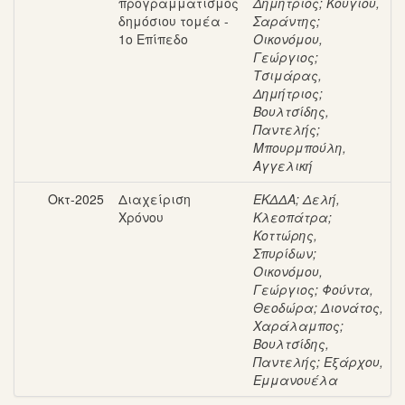
προγραμματισμός
Δημήτριος
;
Κουγιού,
δημόσιου τομέα -
Σαράντης
;
1ο Επίπεδο
Οικονόμου,
Γεώργιος
;
Τσιμάρας,
Δημήτριος
;
Βουλτσίδης,
Παντελής
;
Μπουρμπούλη,
Αγγελική
Οκτ-2025
Διαχείριση
ΕΚΔΔΑ
;
Δελή,
Χρόνου
Κλεοπάτρα
;
Κοττώρης,
Σπυρίδων
;
Οικονόμου,
Γεώργιος
;
Φούντα,
Θεοδώρα
;
Διονάτος,
Χαράλαμπος
;
Βουλτσίδης,
Παντελής
;
Εξάρχου,
Εμμανουέλα