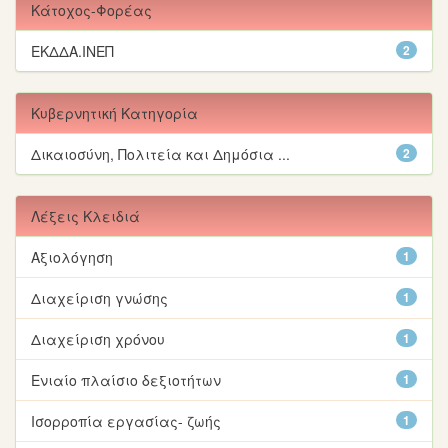
Κάτοχος-Φορέας
ΕΚΔΔΑ.ΙΝΕΠ
2
Κυβερνητική Κατηγορία
Δικαιοσύνη, Πολιτεία και Δημόσια ...
2
Λέξεις Κλειδιά
Αξιολόγηση
1
Διαχείριση γνώσης
1
Διαχείριση χρόνου
1
Ενιαίο πλαίσιο δεξιοτήτων
1
Ισορροπία εργασίας- ζωής
1