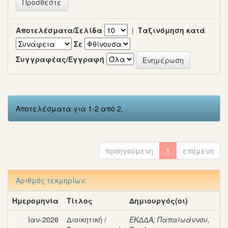
Αποτελέσματα/Σελίδα
|
Ταξινόμηση κατά
Σε
Συγγραφέας/Εγγραφή
Αποτελέσματα για 1-2 από 2.
προηγούμενη
1
επόμενη
Αριθμός τεκμηρίων:
Ημερομηνία
Τίτλος
Δημιουργός(οι)
Ιαν-2026
Διοικητική /
ΕΚΔΔΑ
;
Παπαϊωάννου,