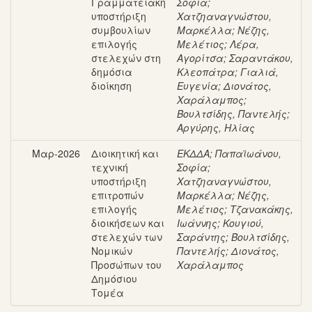
Γραμματειακή
Σοφία
;
υποστήριξη
Χατζηαναγνώστου,
συμβουλίων
Μαρκέλλα
;
Νέζης,
επιλογής
Μελέτιος
;
Λέρα,
στελεχών στη
Αγορίτσα
;
Σαραντάκου,
δημόσια
Κλεοπάτρα
;
Γιαλιά,
διοίκηση
Ευγενία
;
Διονάτος,
Χαράλαμπος
;
Βουλτσίδης, Παντελής
;
Αργύρης, Ηλίας
Μαρ-2026
Διοικητική και
ΕΚΔΔΑ
;
Παπαϊωάνου,
τεχνική
Σοφία
;
υποστήριξη
Χατζηαναγνώστου,
επιτροπών
Μαρκέλλα
;
Νέζης,
επιλογής
Μελέτιος
;
Τζανακάκης,
διοικήσεων και
Ιωάννης
;
Κουγιού,
στελεχών των
Σαράντης
;
Βουλτσίδης,
Νομικών
Παντελής
;
Διονάτος,
Προσώπων του
Χαράλαμπος
Δημόσιου
Τομέα