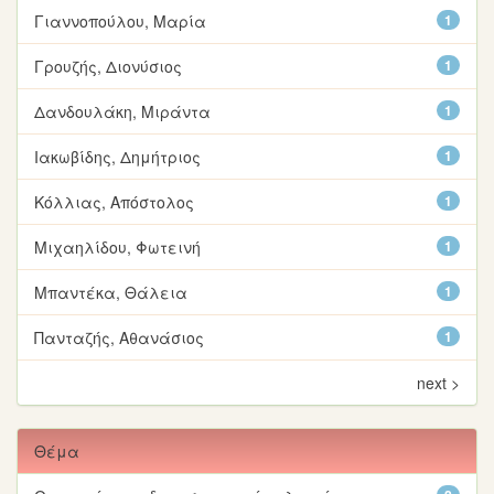
Γιαννοπούλου, Μαρία
1
Γρουζής, Διονύσιος
1
Δανδουλάκη, Μιράντα
1
Ιακωβίδης, Δημήτριος
1
Κόλλιας, Απόστολος
1
Μιχαηλίδου, Φωτεινή
1
Μπαντέκα, Θάλεια
1
Πανταζής, Αθανάσιος
1
next >
Θέμα