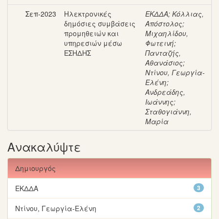
Σεπ-2023
Ηλεκτρονικές
ΕΚΔΔΑ
;
Κόλλιας,
δημόσιες συμβάσεις
Απόστολος
;
προμηθειών και
Μιχαηλίδου,
υπηρεσιών μέσω
Φωτεινή
;
ΕΣΗΔΗΣ
Πανταζής,
Αθανάσιος
;
Ντίνου, Γεωργία-
Ελένη
;
Ανδρεάδης,
Ιωάννης
;
Σταθογιάννη,
Μαρία
Ανακαλύψτε
Δημιουργός
ΕΚΔΔΑ
3
Ντίνου, Γεωργία-Ελένη
2