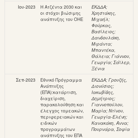
Ιου-2023
Η Ατζέντα 2030 και
ΕΚΔΔΑ
;
οι στόχοι βιώσιμης
Χρηστάκης,
ανάπτυξης του ΟΗΕ
Μιχαήλ
;
Φούρκας,
Βασίλειος
;
Δανδουλάκη,
Μιράντα
;
Μπαντέκα,
Θάλεια
;
Γιάννου,
Γεωργία
;
Σάϊλερ,
Ξένια
Σεπ-2023
Εθνικό Πρόγραμμα
ΕΚΔΔΑ
;
Γρουζής,
Ανάπτυξης
Διονύσιος
;
(ΕΠΑ):κατάρτιση,
Ιακωβίδης,
διαχείριση,
Δημήτριος
;
παρακολούθηση και
Γιαννοπούλου,
έλεγχος τομεακών,
Μαρία
;
Ντίνου,
περιφερειακών και
Γεωργία-Ελένη
;
ειδικών
Κανακάκη, Άννα
;
προγραμμάτων
Πουρνάρα, Σοφία
ανάπτυξης του ΕΠΑ