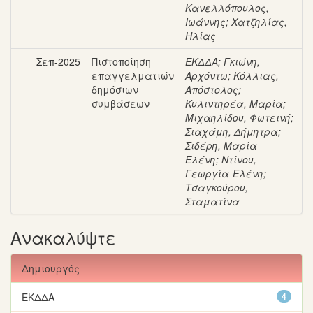
Κανελλόπουλος,
Ιωάννης
;
Χατζηλίας,
Ηλίας
Σεπ-2025
Πιστοποίηση
ΕΚΔΔΑ
;
Γκιώνη,
επαγγελματιών
Αρχόντω
;
Κόλλιας,
δημόσιων
Απόστολος
;
συμβάσεων
Κυλιντηρέα, Μαρία
;
Μιχαηλίδου, Φωτεινή
;
Σιαχάμη, Δήμητρα
;
Σιδέρη, Μαρία –
Ελένη
;
Ντίνου,
Γεωργία-Ελένη
;
Τσαγκούρου,
Σταματίνα
Ανακαλύψτε
Δημιουργός
ΕΚΔΔΑ
4