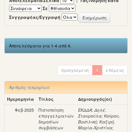
Αποτελέσματα/Σελίδα
|
Ταξινόμηση κατά
Σε
Συγγραφέας/Εγγραφή
Αποτελέσματα για 1-4 από 4.
προηγούμενη
1
επόμενη
Αριθμός τεκμηρίων:
Ημερομηνία
Τίτλος
Δημιουργός(οι)
Φεβ-2025
Πιστοποίηση
ΕΚΔΔΑ
;
Δηλέ,
επαγγελματιών
Σταυρούλα
;
Κούρου,
δημοσίων
Βασιλική
;
Καξιρή,
συμβάσεων
Μαρία-Χριστίνα
;