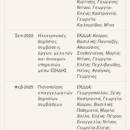
Κυρίτσης, Γεώργιος
;
Ντίνου, Γεωργία-
Ελένη
;
Καστραντά,
Γεωργία
;
Καλογρίδου, Μίνα
Σεπ-2022
Ηλεκτρονικές
ΕΚΔΔΑ
;
Κούρου,
δημόσιες
Βασιλική
;
Πανταζής,
συμβάσεις
Αθανάσιος
;
έργων, μελετών
Σταθογιάννη, Μαρία
;
και συναφών
Ντίνου, Γεωργία-
υπηρεσιών
Ελένη
;
Πεχλιβανίδης,
μέσω ΕΣΗΔΗΣ
Ηλίας
;
Φράγκος,
Γεώργιος
Φεβ-2025
Πιστοποίηση
ΕΚΔΔΑ
;
επαγγελματιών
Γεωργοπούλου, Ξένη
;
δημοσίων
Καστραντά, Γεωργία
;
συμβάσεων
Κούρου, Βασιλική
;
Ποδηματά, Μαρία
;
Χούλη, Ελένη
;
Πέτρου,
Ευαγγελία
;
Ντίνου,
Γεωργία-Ελένη
;