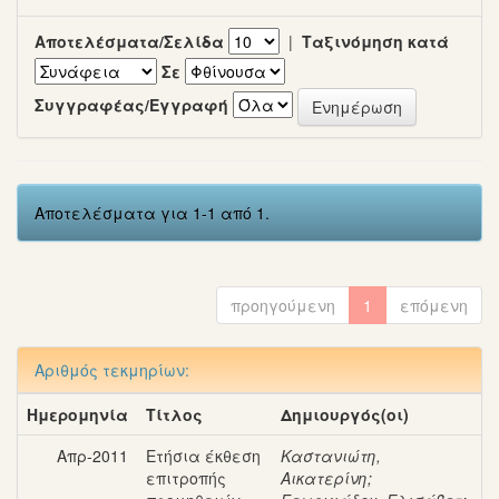
Αποτελέσματα/Σελίδα
|
Ταξινόμηση κατά
Σε
Συγγραφέας/Εγγραφή
Αποτελέσματα για 1-1 από 1.
προηγούμενη
1
επόμενη
Αριθμός τεκμηρίων:
Ημερομηνία
Τίτλος
Δημιουργός(οι)
Απρ-2011
Ετήσια έκθεση
Καστανιώτη,
επιτροπής
Αικατερίνη
;