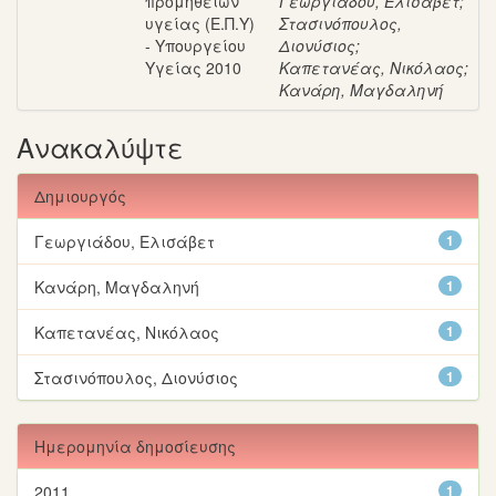
προμηθειών
Γεωργιάδου, Ελισάβετ
;
υγείας (Ε.Π.Υ)
Στασινόπουλος,
- Υπουργείου
Διονύσιος
;
Υγείας 2010
Καπετανέας, Νικόλαος
;
Κανάρη, Μαγδαληνή
Ανακαλύψτε
Δημιουργός
Γεωργιάδου, Ελισάβετ
1
Κανάρη, Μαγδαληνή
1
Καπετανέας, Νικόλαος
1
Στασινόπουλος, Διονύσιος
1
Ημερομηνία δημοσίευσης
2011
1