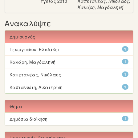
Υγείας 2010
Καπετανέας, Νικόλαος
;
Κανάρη, Μαγδαληνή
Ανακαλύψτε
Δημιουργός
Γεωργιάδου, Ελισάβετ
1
Κανάρη, Μαγδαληνή
1
Καπετανέας, Νικόλαος
1
Καστανιώτη, Αικατερίνη
1
Θέμα
Δημόσια διοίκηση
1