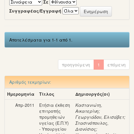
Σε
Συγγραφέας/Εγγραφή
Αποτελέσματα για 1-1 από 1.
προηγούμενη
1
επόμενη
Αριθμός τεκμηρίων:
Ημερομηνία
Τίτλος
Δημιουργός(οι)
Απρ-2011
Ετήσια έκθεση
Καστανιώτη,
επιτροπής
Αικατερίνη
;
προμηθειών
Γεωργιάδου, Ελισάβετ
;
υγείας (Ε.Π.Υ)
Στασινόπουλος,
- Υπουργείου
Διονύσιος
;