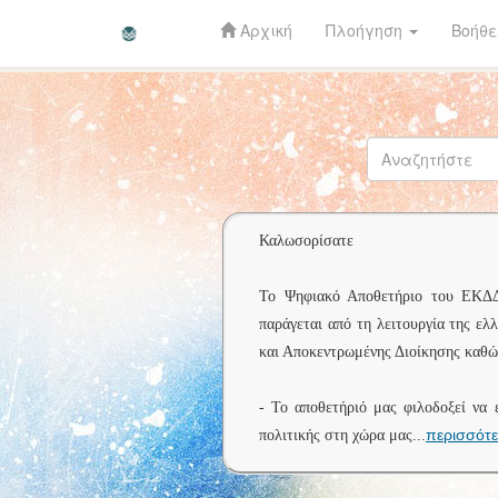
Αρχική
Πλοήγηση
Βοήθε
Skip
navigation
Καλωσορίσατε
Το Ψηφιακό Αποθετήριο του ΕΚΔΔΑ 
παράγεται από τη λειτουργία της ελ
και Αποκεντρωμένης Διοίκησης καθώς
- Το αποθετήριό μας φιλοδοξεί να 
περισσότ
πολιτικής στη χώρα μας
...