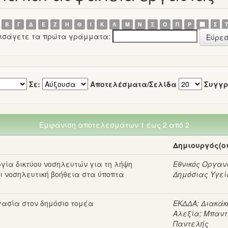
Β
Γ
Δ
Ε
Ζ
Η
Θ
Ι
Κ
Λ
Μ
Ν
Ξ
Ο
Π
Ρ
΢
Σ
εισάγετε τα πρώτα γράμματα:
Σε:
Αποτελέσματα/Σελίδα
Συγγρ
Εμφάνιση αποτελεσμάτων 1 έως 2 από 2
Δημιουργός(οι
γία δικτύου νοσηλευτών για τη λήψη
Εθνικός Οργαν
ι νοσηλευτική βοήθεια στα ύποπτα
Δημόσιας Υγεί
γασία στον δημόσιο τομέα
ΕΚΔΔΑ
;
Διακάκ
Αλεξία
;
Μπαντ
Παντελής