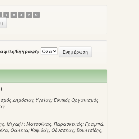
Τ
Υ
Φ
Χ
Ψ
Ω
αφείς/Εγγραφή:
)
ισμός Δημόσιας Υγείας
;
Εθνικός Οργανισμός
ας
ης, Μιχαήλ
;
Ματσούκας, Παρασκευάς
;
Γραμπά,
έκα, Θάλεια
;
Κοψιδάς, Οδυσσέας
;
Βουλτσίδης,