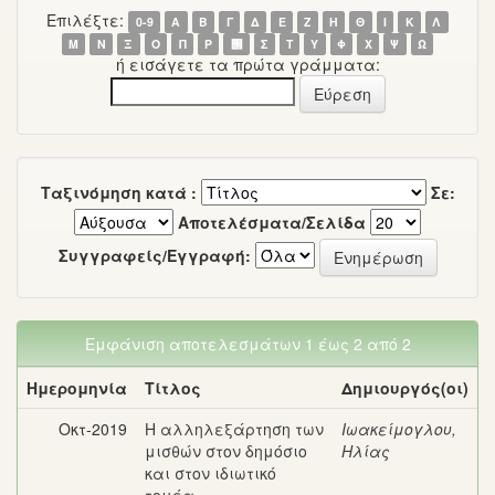
Επιλέξτε:
0-9
Α
Β
Γ
Δ
Ε
Ζ
Η
Θ
Ι
Κ
Λ
Μ
Ν
Ξ
Ο
Π
Ρ
΢
Σ
Τ
Υ
Φ
Χ
Ψ
Ω
ή εισάγετε τα πρώτα γράμματα:
Ταξινόμηση κατά :
Σε:
Αποτελέσματα/Σελίδα
Συγγραφείς/Εγγραφή:
Εμφάνιση αποτελεσμάτων 1 έως 2 από 2
Ημερομηνία
Τίτλος
Δημιουργός(οι)
Οκτ-2019
Η αλληλεξάρτηση των
Ιωακείμογλου,
μισθών στον δημόσιο
Ηλίας
και στον ιδιωτικό