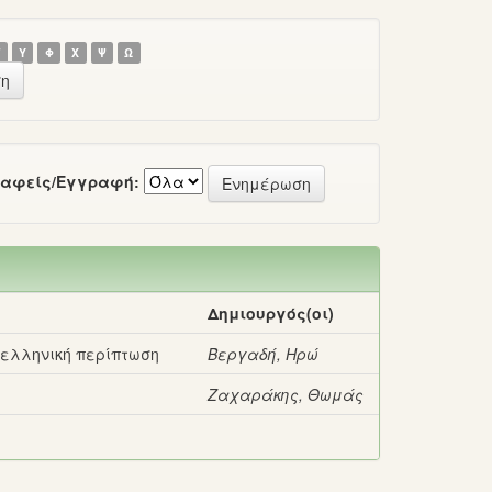
Τ
Υ
Φ
Χ
Ψ
Ω
αφείς/Εγγραφή:
Δημιουργός(οι)
 ελληνική περίπτωση
Βεργαδή, Ηρώ
Ζαχαράκης, Θωμάς