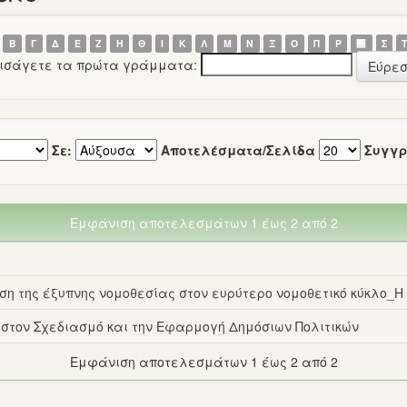
Β
Γ
Δ
Ε
Ζ
Η
Θ
Ι
Κ
Λ
Μ
Ν
Ξ
Ο
Π
Ρ
΢
Σ
εισάγετε τα πρώτα γράμματα:
Σε:
Αποτελέσματα/Σελίδα
Συγγρ
Εμφάνιση αποτελεσμάτων 1 έως 2 από 2
η της έξυπνης νομοθεσίας στον ευρύτερο νομοθετικό κύκλο_Η
 στον Σχεδιασμό και την Εφαρμογή Δημόσιων Πολιτικών
Εμφάνιση αποτελεσμάτων 1 έως 2 από 2