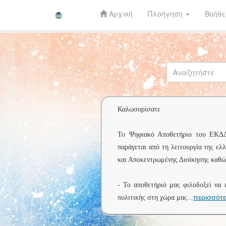
Αρχική
Πλοήγηση
Βοήθε
Skip
navigation
Καλωσορίσατε
Το Ψηφιακό Αποθετήριο του ΕΚΔΔΑ 
παράγεται από τη λειτουργία της ελ
και Αποκεντρωμένης Διοίκησης καθώς
- Το αποθετήριό μας φιλοδοξεί να 
περισσότ
πολιτικής στη χώρα μας
...