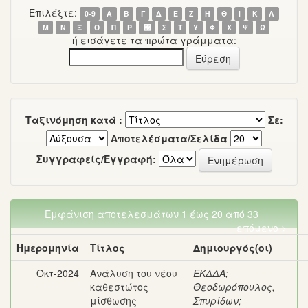
Επιλέξτε:
0-9
Α
Β
Γ
Δ
Ε
Ζ
Η
Θ
Ι
Κ
Λ
Μ
Ν
Ξ
Ο
Π
Ρ
΢
Σ
Τ
Υ
Φ
Χ
Ψ
Ω
ή εισάγετε τα πρώτα γράμματα:
Ταξινόμηση κατά :
Σε:
Αποτελέσματα/Σελίδα
Συγγραφείς/Εγγραφή:
Εμφάνιση αποτελεσμάτων 1 έως 20 από 33
επόμενο >
Ημερομηνία
Τίτλος
Δημιουργός(οι)
Οκτ-2024
Ανάλυση του νέου
ΕΚΔΔΑ
;
καθεστώτος
Θεοδωρόπουλος,
μίσθωσης
Σπυρίδων
;