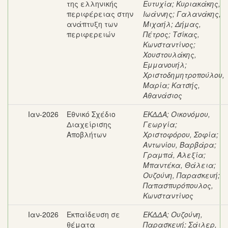
της ελληνικής
Ευτυχία
;
Κυριακάκης,
περιφέρειας στην
Ιωάννης
;
Γαλανάκης,
ανάπτυξη των
Μιχαήλ
;
Δήμας,
περιφερειών
Πέτρος
;
Τσίκας,
Κωνσταντίνος
;
Χουστουλάκης,
Εμμανουήλ
;
Χριστοδημητροπούλου,
Μαρία
;
Κατσής,
Αθανάσιος
Ιαν-2026
Εθνικό Σχέδιο
ΕΚΔΔΑ
;
Οικονόμου,
Διαχείρισης
Γεωργία
;
Αποβλήτων
Χριστοφόρου, Σοφία
;
Αντωνίου, Βαρβάρα
;
Γραμπά, Αλεξία
;
Μπαντέκα, Θάλεια
;
Ουζούνη, Παρασκευή
;
Παπασπυρόπουλος,
Κωνσταντίνος
Ιαν-2026
Εκπαίδευση σε
ΕΚΔΔΑ
;
Ουζούνη,
θέματα
Παρασκευή
;
Σάιλερ,