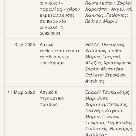
αιγιαλού -
Παντελεάκου, Σοφία
;
παραλίας - χώρου
Χαροκόπου, Αγγελική
;
εκμετάλλευσης
Χαλκιάς, Γεώργιος
;
σε παραλία
Πούλου, Μαρία
αιγιαλό- Ν.
5092/2024
Φεβ-2025
Αστική
ΕΚΔΔΑ
;
Παπαδάκη,
ανθεκτικότητα και
Καλλιόπη
;
Γρίβα,
αναδυόμενες
Μαρία
;
Γραμπά,
προκλήσεις
Αλεξία
;
Χριστοφόρου,
Σοφία
;
Μπαντέκα,
Θάλεια
;
Στεφάνου,
Αντώνιος
17-Μαρ-2022
Αστικό &
ΕΚΔΔΑ
;
Τσακαλδήμη,
περιαστικό
Μαριάνθη
;
πράσινο
Χαραλαμπόπουλος,
Ιωάννης
;
Ζάγκλα,
Μαρία
;
Γιάννου,
Γεωργία
;
Ταμβακίδης,
Στυλιανός
;
Θεοχάρης,
Αχιλλέας