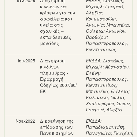
Ιαν-2024
Διαχείριση
ΕΚΔΔΑ
;
Διακάκης,
κινδύνων και
Μιχαήλ
;
Γραμπά,
κρίσεων για την
Αλεξία
;
ασφάλεια και
Κουμπαρούλη,
υγεία στις
Αντωνία
;
Μπαντέκα,
σχολικές –
Θάλεια
;
Αντωνίου,
εκπαιδευτικές
Βαρβάρα
;
μονάδες
Παπασπυρόπουλος,
Κωνσταντίνος
Ιου-2025
Διαχείριση
ΕΚΔΔΑ
;
Διακάκης,
κινδύνων
Μιχαήλ
;
Αθανασίου,
πλημμύρας -
Ελένη
;
Εφαρμογή
Παπασπυρόπουλος,
Οδηγίας 2007/60/
Κωνσταντίνος
;
ΕΚ
Μπαντέκα, Θάλεια
;
Καλιμάνη, Ιουλία
;
Χριστοφόρου, Σοφία
;
Γραμπά, Αλεξία
Νοε-2022
Διερεύνηση της
ΕΚΔΔΑ
;
επίδρασης των
Παπαδιαμαντάκη,
Πανεπιστημίων
Παναγιώτα
;
Γκαζέλη,