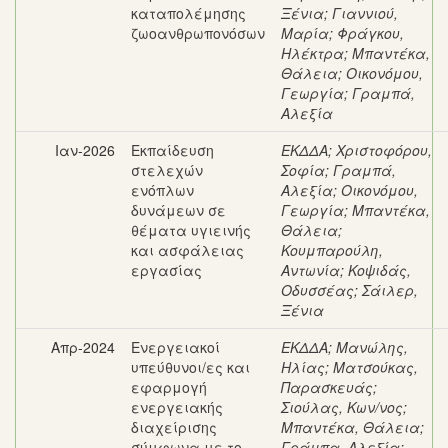
καταπολέμησης
Ξένια
;
Γιαννιού,
ζωοανθρωπονόσων
Μαρία
;
Φράγκου,
Ηλέκτρα
;
Μπαντέκα,
Θάλεια
;
Οικονόμου,
Γεωργία
;
Γραμπά,
Αλεξία
Ιαν-2026
Εκπαίδευση
ΕΚΔΔΑ
;
Χριστοφόρου,
στελεχών
Σοφία
;
Γραμπά,
ενόπλων
Αλεξία
;
Οικονόμου,
δυνάμεων σε
Γεωργία
;
Μπαντέκα,
θέματα υγιεινής
Θάλεια
;
και ασφάλειας
Κουμπαρούλη,
εργασίας
Αντωνία
;
Κοψιδάς,
Οδυσσέας
;
Σάιλερ,
Ξένια
Απρ-2024
Ενεργειακοί
ΕΚΔΔΑ
;
Μανώλης,
υπεύθυνοι/ες και
Ηλίας
;
Ματσούκας,
εφαρμογή
Παρασκευάς
;
ενεργειακής
Σιούλας, Κων/νος
;
διαχείρισης
Μπαντέκα, Θάλεια
;
σύμφωνα με το
Γράμπα, Αλεξία
;