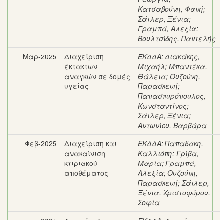
Κατσαβούνη, Φανή
;
Σάιλερ, Ξένια
;
Γραμπά, Αλεξία
;
Βουλτσίδης, Παντελής
Μαρ-2025
Διαχείριση
ΕΚΔΔΑ
;
Διακάκης,
έκτακτων
Μιχαήλ
;
Μπαντέκα,
αναγκών σε δομές
Θάλεια
;
Ουζούνη,
υγείας
Παρασκευή
;
Παπασπυρόπουλος,
Κωνσταντίνος
;
Σάιλερ, Ξένια
;
Αντωνίου, Βαρβάρα
Φεβ-2025
Διαχείριση και
ΕΚΔΔΑ
;
Παπαδάκη,
ανακαίνιση
Καλλιόπη
;
Γρίβα,
κτιριακού
Μαρία
;
Γραμπά,
αποθέματος
Αλεξία
;
Ουζούνη,
Παρασκευή
;
Σάιλερ,
Ξένια
;
Χριστοφόρου,
Σοφία