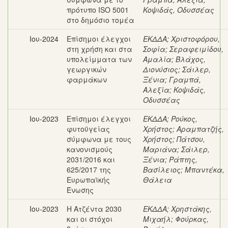
πρότυπο ISO 5001
Κοψιδάς, Οδυσσέας
στο δημόσιο τομέα
Ιου-2024
Επίσημοι έλεγχοι
ΕΚΔΔΑ
;
Χριστοφόρου,
στη χρήση και στα
Σοφία
;
Σεραφειμίδου,
υπολείμματα των
Αμαλία
;
Βλάχος,
γεωργικών
Διονύσιος
;
Σάιλερ,
φαρμάκων
Ξένια
;
Γραμπά,
Αλεξία
;
Κοψιδάς,
Οδυσσέας
Ιου-2023
Επίσημοι έλεγχοι
ΕΚΔΔΑ
;
Ρούκος,
φυτοϋγείας
Χρήστος
;
Αραμπατζής,
σύμφωνα με τους
Χρήστος
;
Πάτσου,
κανονισμούς
Μαριάνα
;
Σάιλερ,
2031/2016 και
Ξένια
;
Ράπτης,
625/2017 της
Βασίλειος
;
Μπαντέκα,
Ευρωπαϊκής
Θάλεια
Ένωσης
Ιου-2023
Η Ατζέντα 2030
ΕΚΔΔΑ
;
Χρηστάκης,
και οι στόχοι
Μιχαήλ
;
Φούρκας,