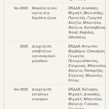
Ιου-2023
Ασφάλεια και
ΕΚΔΔΑ
;
Διακάκης,
υγεία στα
Μιχαήλ
;
Βουλτσίδης,
δημόσια έργα
Παντελής
;
Γραμπά,
Αλεξία
;
Μπαντέκα,
Θάλεια
;
Κατσαβούνη,
Φανή
;
Κοψιδάς,
Οδυσσέας
2025
Διαχείριση
ΕΚΔΔΑ
;
Αντωνίου,
αποβλήτων
Βαρβάρα
;
Οικονόμου,
υγειονομικών
Γεωργία
;
μονάδων
Πολυμενόπουλος,
Στέφανος
;
Μπαντέκα,
Θάλεια
;
Παπαρίζος,
Στέργιος
;
Μανώλης,
Ηλίας
Ιου-2023
Διαχείριση
ΕΚΔΔΑ
;
Χάλαρης,
έκτακτων
Μιχαήλ
;
Διακάκης,
αναγκών
Μιχαήλ
;
Μπαντέκα,
Θάλεια
;
Γιάννου,
Γεωργία
;