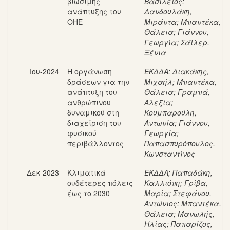
βιώσιμης
Βασίλειος
;
ανάπτυξης του
Δανδουλάκη,
ΟΗΕ
Μιράντα
;
Μπαντέκα,
Θάλεια
;
Γιάννου,
Γεωργία
;
Σάϊλερ,
Ξένια
Ιου-2024
Η οργάνωση
ΕΚΔΔΑ
;
Διακάκης,
δράσεων για την
Μιχαήλ
;
Μπαντέκα,
ανάπτυξη του
Θάλεια
;
Γραμπά,
ανθρώπινου
Αλεξία
;
δυναμικού στη
Κουμπαρούλη,
διαχείριση του
Αντωνία
;
Γιάννου,
φυσικού
Γεωργία
;
περιβάλλοντος
Παπασπυρόπουλος,
Κωνσταντίνος
Δεκ-2023
Κλιματικά
ΕΚΔΔΑ
;
Παπαδάκη,
ουδέτερες πόλεις
Καλλιόπη
;
Γρίβα,
έως το 2030
Μαρία
;
Στεφάνου,
Αντώνιος
;
Μπαντέκα,
Θάλεια
;
Μανωλής,
Ηλίας
;
Παπαρίζος,