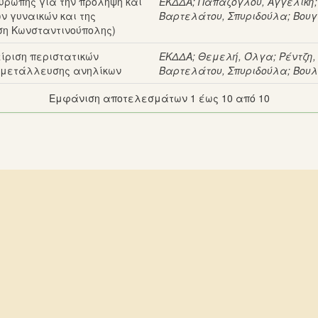
Ευρώπης για την πρόληψη και
ΕΚΔΔΑ
;
Παπάζογλου, Αγγελική
ν γυναικών και της
Βαρτελάτου, Σπυριδούλα
;
Βουγ
ση Κωνσταντινούπολης)
ίριση περιστατικών
ΕΚΔΔΑ
;
Θεμελή, Όλγα
;
Ρέντζη
εκμετάλλευσης ανηλίκων
Βαρτελάτου, Σπυριδούλα
;
Βουλ
Εμφάνιση αποτελεσμάτων 1 έως 10 από 10