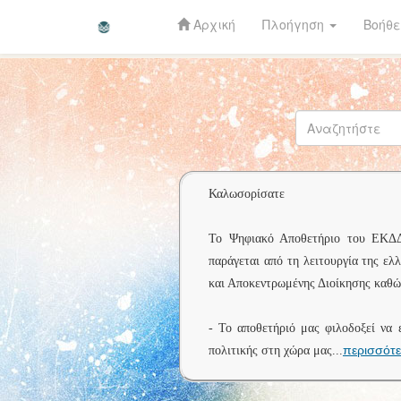
Αρχική
Πλοήγηση
Βοήθε
Skip
navigation
Καλωσορίσατε
Το Ψηφιακό Αποθετήριο του ΕΚΔΔΑ 
παράγεται από τη λειτουργία της ελ
και Αποκεντρωμένης Διοίκησης καθώς
- Το αποθετήριό μας φιλοδοξεί να 
περισσότ
πολιτικής στη χώρα μας
...