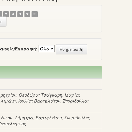
Τ
Υ
Φ
Χ
Ψ
Ω
αφείς/Εγγραφή:
μητρίου, Θεοδώρα
;
Τσάγκαρη, Μαρία
;
λιμάνη, Ιουλία
;
Βαρτελάτου, Σπυριδούλα
;
;
Νίκου, Δήμητρα
;
Βαρτελάτου, Σπυριδούλα
;
 Χαράλαμπος