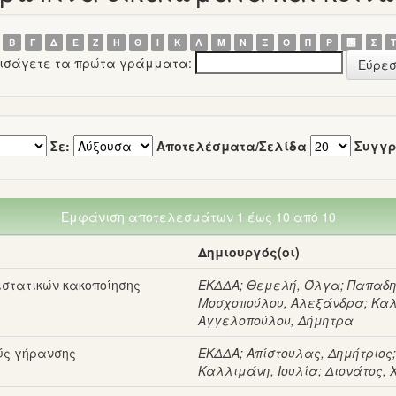
Β
Γ
Δ
Ε
Ζ
Η
Θ
Ι
Κ
Λ
Μ
Ν
Ξ
Ο
Π
Ρ
΢
Σ
εισάγετε τα πρώτα γράμματα:
Σε:
Αποτελέσματα/Σελίδα
Συγγρ
Εμφάνιση αποτελεσμάτων 1 έως 10 από 10
Δημιουργός(οι)
ιστατικών κακοποίησης
ΕΚΔΔΑ
;
Θεμελή, Όλγα
;
Παπαδη
Μοσχοπούλου, Αλεξάνδρα
;
Καλ
Αγγελοπούλου, Δήμητρα
ούς γήρανσης
ΕΚΔΔΑ
;
Απίστουλας, Δημήτριος
Καλλιμάνη, Ιουλία
;
Διονάτος,