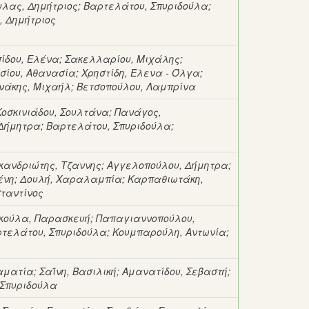
υλας, Δημήτριος
;
Βαρτελάτου, Σπυριδούλα
;
, Δημήτριος
ίδου, Ελένα
;
Σακελλαρίου, Μιχάλης
;
ίου, Αθανασία
;
Χρηστίδη, Έλενα - Όλγα
;
άκης, Μιχαήλ
;
Βετσοπούλου, Λαμπρίνα
Κοσκινιάδου, Σουλτάνα
;
Πανάγος,
 Δήμητρα
;
Βαρτελάτου, Σπυριδούλα
;
κανδριώτης, Τζαννης
;
Αγγελοπούλου, Δήμητρα
;
ένη
;
Δουλή, Χαραλαμπία
;
Καρπαθιωτάκη,
ταντίνος
κούλα, Παρασκευή
;
Παπαγιαννοπούλου,
τελάτου, Σπυριδούλα
;
Κουμπαρούλη, Αντωνία
;
αματία
;
Σαΐνη, Βασιλική
;
Αμανατίδου, Σεβαστή
;
 Σπυριδούλα