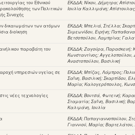
ειτουργίας του Εθνικού
ΕΚΔΔΑ
;
Νίκου, Δήμητρα
;
Απίστο
ρακολούθησης των Πολιτικών
Ιουλία Καλλιμάνη
;
Απίστουλας
κής Συνοχής
ων δικαιωμάτων των ατόμων
ΕΚΔΔΑ
;
Μπελιά, Στέλλα
;
Σκαρπ
όσια διοίκηση
Συμεωνίδου, Ειρήνη
;
Παπαθανασ
Βετσοπούλου, Λαμπρίνα
;
Γαλαν
 ανήλικου παραβάτη του
ΕΚΔΔΑ
;
Ζαγούρα, Παρασκευή
;
Κωνσταντίνος
;
Αγγελοπούλου,
Αναστοπούλου, Βασιλική
αροχή υπηρεσιών υγείας σε
ΕΚΔΔΑ
;
Μπίζας, Λάμπρος
;
Πολυ
Σαΐνη, Βασιλική
;
Σκαρπίδου, Ελ
Μαρία
;
Καλογερόπουλος, Κωνσ
 στις νέες τεχνολογίες
ΕΚΔΔΑ
;
Βουτσά, Φωτεινή
;
Καρα
Σταματία
;
Σαΐνη, Βασιλική
;
Βαρ
Καλιμάνη, Iουλία
ία
ΕΚΔΔΑ
;
Παπαγιαννοπούλου, Στ
Γιαννιού, Μαρία
;
Βαρτελάτου,