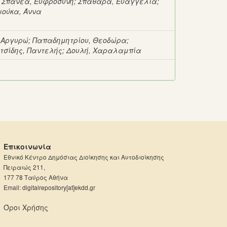
;
Σπανέα, Ευφροσύνη
;
Σπαθάρα, Ευαγγελία
;
ιούκα, Άννα
, Αργυρώ
;
Παπαδημητρίου, Θεοδώρα
;
τσίδης, Παντελής
;
Δουλή, Χαραλαμπία
Επικοινωνία
Εθνικό Κέντρο Δημόσιας Διοίκησης και Αυτοδιοίκησης
Πειραιώς 211,
177 78 Ταύρος Αθήνα
Email: digitalrepository[at]ekdd.gr
Όροι Χρήσης