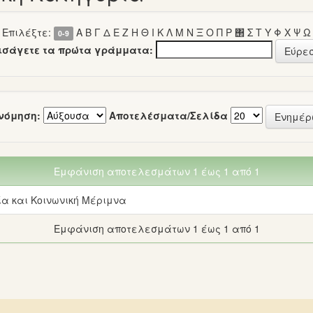
Επιλέξτε:
Α
Β
Γ
Δ
Ε
Ζ
Η
Θ
Ι
Κ
Λ
Μ
Ν
Ξ
Ο
Π
Ρ
΢
Σ
Τ
Υ
Φ
Χ
Ψ
Ω
0-9
εισάγετε τα πρώτα γράμματα:
νόμηση:
Αποτελέσματα/Σελίδα
Εμφάνιση αποτελεσμάτων 1 έως 1 από 1
ία και Κοινωνική Μέριμνα
Εμφάνιση αποτελεσμάτων 1 έως 1 από 1