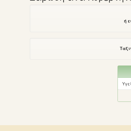
ή 
Ταξι
Υγε