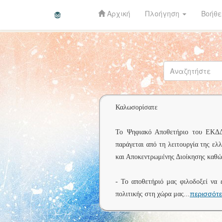
Αρχική
Πλοήγηση
Βοήθε
Skip
navigation
Καλωσορίσατε
Το Ψηφιακό Αποθετήριο του ΕΚΔΔΑ 
παράγεται από τη λειτουργία της ελ
και Αποκεντρωμένης Διοίκησης καθώς
- Το αποθετήριό μας φιλοδοξεί να 
περισσότ
πολιτικής στη χώρα μας
...