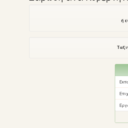
ή 
Ταξι
Εκπ
Επι
Εργ