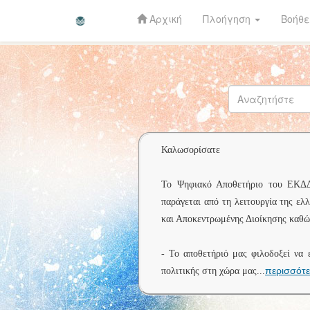
Αρχική
Πλοήγηση
Βοήθε
Skip
navigation
Καλωσορίσατε
Το Ψηφιακό Αποθετήριο του ΕΚΔΔΑ 
παράγεται από τη λειτουργία της ελ
και Αποκεντρωμένης Διοίκησης καθώς
- Το αποθετήριό μας φιλοδοξεί να 
περισσότ
πολιτικής στη χώρα μας
...