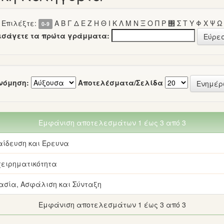
Επιλέξτε:
Α
Β
Γ
Δ
Ε
Ζ
Η
Θ
Ι
Κ
Λ
Μ
Ν
Ξ
Ο
Π
Ρ
΢
Σ
Τ
Υ
Φ
Χ
Ψ
Ω
0-9
εισάγετε τα πρώτα γράμματα:
νόμηση:
Αποτελέσματα/Σελίδα
Εμφάνιση αποτελεσμάτων 1 έως 3 από 3
αίδευση και Έρευνα
χειρηματικότητα
ασία, Ασφάλιση και Σύνταξη
Εμφάνιση αποτελεσμάτων 1 έως 3 από 3