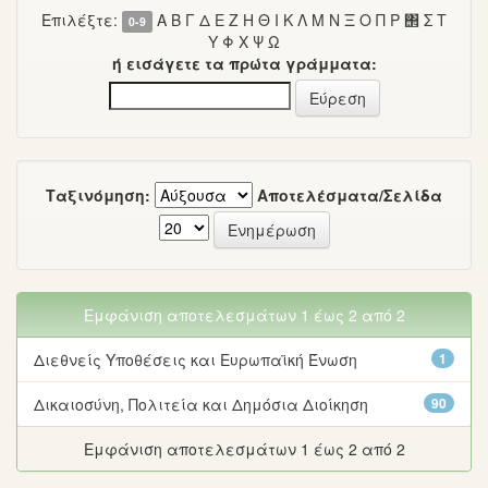
Επιλέξτε:
Α
Β
Γ
Δ
Ε
Ζ
Η
Θ
Ι
Κ
Λ
Μ
Ν
Ξ
Ο
Π
Ρ
΢
Σ
Τ
0-9
Υ
Φ
Χ
Ψ
Ω
ή εισάγετε τα πρώτα γράμματα:
Ταξινόμηση:
Αποτελέσματα/Σελίδα
Εμφάνιση αποτελεσμάτων 1 έως 2 από 2
Διεθνείς Υποθέσεις και Ευρωπαϊκή Ένωση
1
Δικαιοσύνη, Πολιτεία και Δημόσια Διοίκηση
90
Εμφάνιση αποτελεσμάτων 1 έως 2 από 2