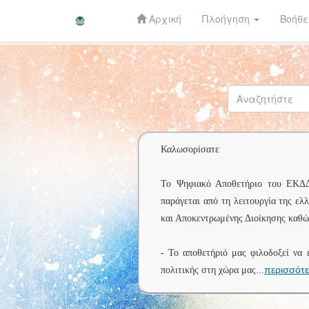
Αρχική
Πλοήγηση
Βοήθε
Skip
navigation
Καλωσορίσατε
Το Ψηφιακό Αποθετήριο του ΕΚΔΔΑ 
παράγεται από τη λειτουργία της ελ
και Αποκεντρωμένης Διοίκησης καθώς
- Το αποθετήριό μας φιλοδοξεί να 
περισσότ
πολιτικής στη χώρα μας
...