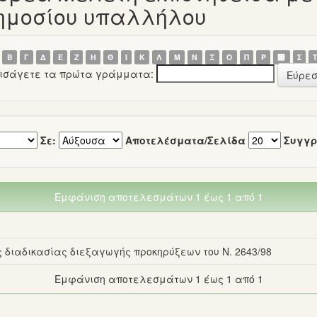
δημοσίου υπαλλήλου
Β
Γ
Δ
Ε
Ζ
Η
Θ
Ι
Κ
Λ
Μ
Ν
Ξ
Ο
Π
Ρ
΢
Σ
εισάγετε τα πρώτα γράμματα:
Σε:
Αποτελέσματα/Σελίδα
Συγγρ
Εμφάνιση αποτελεσμάτων 1 έως 1 από 1
ς διαδικασίας διεξαγωγής προκηρύξεων του Ν. 2643/98
Εμφάνιση αποτελεσμάτων 1 έως 1 από 1