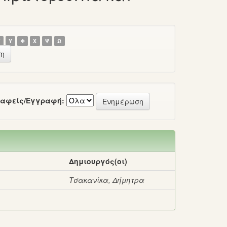
Τ
Υ
Φ
Χ
Ψ
Ω
αφείς/Εγγραφή:
Δημιουργός(οι)
Τσακανίκα, Δήμητρα