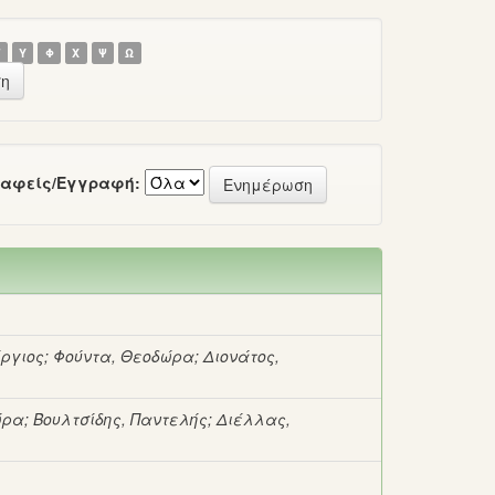
Τ
Υ
Φ
Χ
Ψ
Ω
αφείς/Εγγραφή:
ώργιος
;
Φούντα, Θεοδώρα
;
Διονάτος,
ώρα
;
Βουλτσίδης, Παντελής
;
Διέλλας,