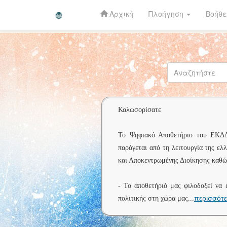
Αρχική
Πλοήγηση
Βοήθε
Skip
navigation
Καλωσορίσατε
Το Ψηφιακό Αποθετήριο του ΕΚΔΔΑ 
παράγεται από τη λειτουργία της ελ
και Αποκεντρωμένης Διοίκησης καθώς
- Το αποθετήριό μας φιλοδοξεί να 
περισσότ
πολιτικής στη χώρα μας
...