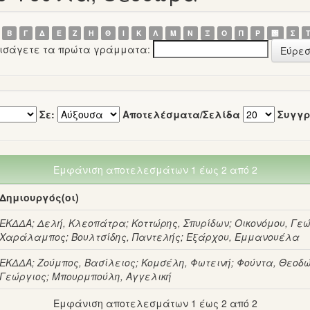
Β
Γ
Δ
Ε
Ζ
Η
Θ
Ι
Κ
Λ
Μ
Ν
Ξ
Ο
Π
Ρ
΢
Σ
εισάγετε τα πρώτα γράμματα:
Σε:
Αποτελέσματα/Σελίδα
Συγγρ
Εμφάνιση αποτελεσμάτων 1 έως 2 από 2
Δημιουργός(οι)
ΕΚΔΔΑ
;
Δελή, Κλεοπάτρα
;
Κοττώρης, Σπυρίδων
;
Οικονόμου, Γε
Χαράλαμπος
;
Βουλτσίδης, Παντελής
;
Εξάρχου, Εμμανουέλα
ΕΚΔΔΑ
;
Ζούμπος, Βασίλειος
;
Κομσέλη, Φωτεινή
;
Φούντα, Θεοδ
Γεώργιος
;
Μπουρμπούλη, Αγγελική
Εμφάνιση αποτελεσμάτων 1 έως 2 από 2