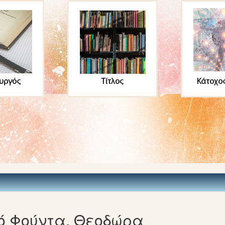
ό Φούντα, Θεοδώρα