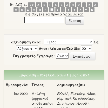
Επιλέξτε:
0-9
Α
Β
Γ
Δ
Ε
Ζ
Η
Θ
Ι
Κ
Λ
Μ
Ν
Ξ
Ο
Π
Ρ
΢
Σ
Τ
Υ
Φ
Χ
Ψ
Ω
ή εισάγετε τα πρώτα γράμματα:
Ταξινόμηση κατά :
Σε:
Αποτελέσματα/Σελίδα
Συγγραφείς/Εγγραφή:
Εμφάνιση αποτελεσμάτων 1 έως 1 από 1
Ημερομηνία
Τίτλος
Δημιουργός(οι)
Ιου-2020
Μελέτη
ΕΚΔΔΑ
;
Ελευθεριάδου,
ψηφιακού
Κυριακή
;
Καπόπουλος,
αποθετηρίου
Δημήτριος
;
Λουρδή,