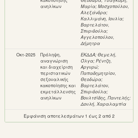
κακοποίησης
Θεοδώρα
;
Τσάγκαρη,
ανηλίκων
Μαρία
;
Μοσχοπούλου,
Αλεξάνδρα
;
Καλλιμάνη, Ιουλία
;
Βαρτελάτου,
Σπυριδούλα
;
Αγγελοπούλου,
Δήμητρα
Οκτ-2025
Πρόληψη,
ΕΚΔΔΑ
;
Θεμελή,
αναγνώριση
Όλγα
;
Ρέντζη,
και διαχείριση
Αργυρώ
;
περιστατικών
Παπαδημητρίου,
σεξουαλικής
Θεοδώρα
;
κακοποίησης και
Βαρτελάτου,
εκμετάλλευσης
Σπυριδούλα
;
ανηλίκων
Βουλτσίδης, Παντελής
;
Δουλή, Χαραλαμπία
Εμφάνιση αποτελεσμάτων 1 έως 2 από 2