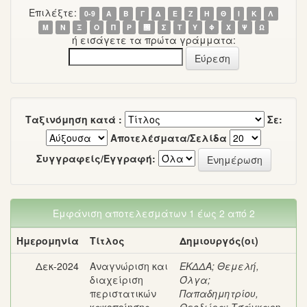
Επιλέξτε:
0-9
Α
Β
Γ
Δ
Ε
Ζ
Η
Θ
Ι
Κ
Λ
Μ
Ν
Ξ
Ο
Π
Ρ
΢
Σ
Τ
Υ
Φ
Χ
Ψ
Ω
ή εισάγετε τα πρώτα γράμματα:
Ταξινόμηση κατά :
Σε:
Αποτελέσματα/Σελίδα
Συγγραφείς/Εγγραφή:
Εμφάνιση αποτελεσμάτων 1 έως 2 από 2
Ημερομηνία
Τίτλος
Δημιουργός(οι)
Δεκ-2024
Αναγνώριση και
ΕΚΔΔΑ
;
Θεμελή,
διαχείριση
Όλγα
;
περιστατικών
Παπαδημητρίου,