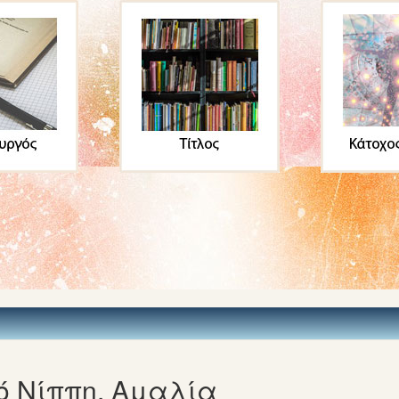
ό Νίππη, Αμαλία