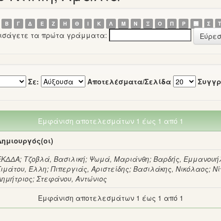
Β
Γ
Δ
Ε
Ζ
Η
Θ
Ι
Κ
Λ
Μ
Ν
Ξ
Ο
Π
Ρ
΢
Σ
εισάγετε τα πρώτα γράμματα:
Σε:
Αποτελέσματα/Σελίδα
Συγγρ
Εμφάνιση αποτελεσμάτων 1 έως 1 από 1
Δημιουργός(οι)
ΕΚΔΔΑ
;
Τζοβλά, Βασιλική
;
Ψωμά, Μαριάνθη
;
Βαρδής, Εμμανουή
Σιμάτου, Έλλη
;
Πιπεργιάς, Αριστείδης
;
Βασιλάκης, Νικόλαος
;
Νί
Δημήτριος
;
Στεφάνου, Αντώνιος
Εμφάνιση αποτελεσμάτων 1 έως 1 από 1