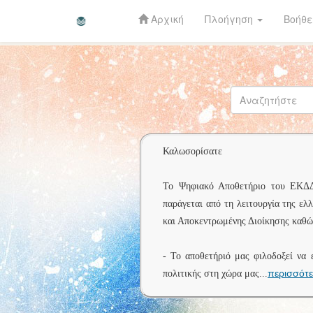
Αρχική
Πλοήγηση
Βοήθε
Skip
navigation
Καλωσορίσατε
Το Ψηφιακό Αποθετήριο του ΕΚΔΔΑ 
παράγεται από τη λειτουργία της ελ
και Αποκεντρωμένης Διοίκησης καθώς
- Το αποθετήριό μας φιλοδοξεί να 
περισσότ
πολιτικής στη χώρα μας
...