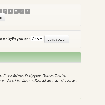
Τ
Υ
Φ
Χ
Ψ
Ω
αφείς/Εγγραφή:
λ
;
Γιανεδάκης, Γεώργιος
;
Πιπίνη, Σοφία
;
ππη, Αμαλία
;
Δουλή, Χαραλαμπία
;
Τσιμάρας,