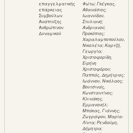
επαγγελματικής
Φώτω
;
Γκέγκας,
επάρκειας
Αθανάσιος
;
Συμβούλων
Ιωαννίδου,
Ανάπτυξης
Στυλιανή
;
Ανθρώπινου
Ανδριανού,
Δυναμικού
Προκόπιος
;
Χαραλαμποπούλου,
Νικολέτα
;
Καρτζή,
Γεωργία
;
Χριστοφορίδη,
Ειρήνη
Χριστοφόρου
;
Παππάς, Δημήτριος
;
Ιωάννου, Νικόλαος
;
Βουτσινάς,
Κωνσταντίνος
;
Κλινάκης,
Εμμανουήλ
;
Μπάκας, Γιάννης
;
Ζωγράφου, Μαρία-
Λίντα
;
Ρενδούμη,
Δήμητρα
;