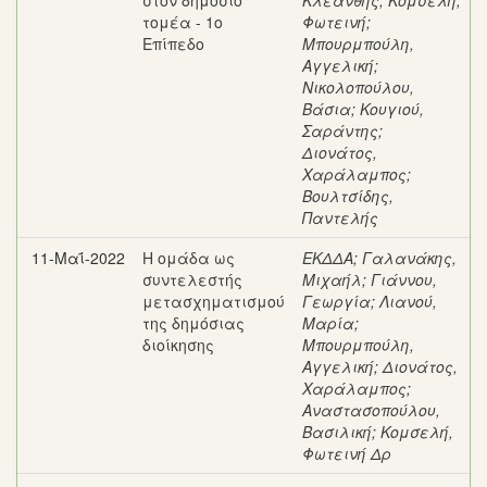
στον δημόσιο
Κλεάνθης
;
Κομσέλη,
τομέα - 1ο
Φωτεινή
;
Επίπεδο
Μπουρμπούλη,
Αγγελική
;
Νικολοπούλου,
Βάσια
;
Κουγιού,
Σαράντης
;
Διονάτος,
Χαράλαμπος
;
Βουλτσίδης,
Παντελής
11-Μαΐ-2022
Η ομάδα ως
ΕΚΔΔΑ
;
Γαλανάκης,
συντελεστής
Μιχαήλ
;
Γιάννου,
μετασχηματισμού
Γεωργία
;
Λιανού,
της δημόσιας
Μαρία
;
διοίκησης
Μπουρμπούλη,
Αγγελική
;
Διονάτος,
Χαράλαμπος
;
Αναστασοπούλου,
Βασιλική
;
Κομσελή,
Φωτεινή Δρ