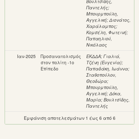
Βουλτσίδης,
Παντελής
;
Μπουρμπούλη,
Αγγελική
;
Διονάτος,
Χαράλαμπος
;
Κομσέλη, Φωτεινή
;
Παπαηλιού,
Νικόλαος
Ιαν-2025
Προσανατολισμός
ΕΚΔΔΑ
;
Γιαλιά,
στον πολίτη -1ο
Τζένη (Ευγενία)
;
Επίπεδο
Παπαδάκη, Ιωάννα
;
Σταθοπούλου,
Θεοδώρα
;
Μπουρμπούλη,
Αγγελική
;
Δόκα,
Μαρία
;
Βουλτσίδης,
Παντελής
Εμφάνιση αποτελεσμάτων 1 έως 6 από 6