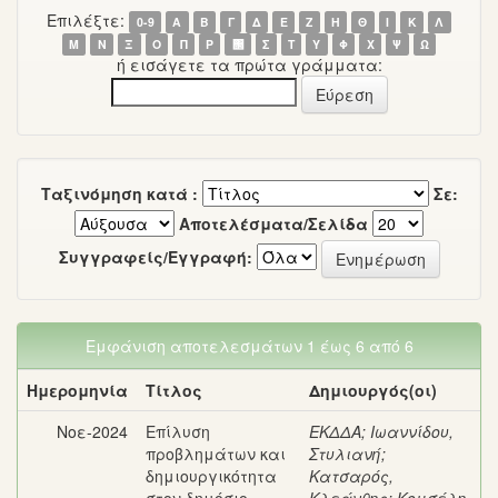
Επιλέξτε:
0-9
Α
Β
Γ
Δ
Ε
Ζ
Η
Θ
Ι
Κ
Λ
Μ
Ν
Ξ
Ο
Π
Ρ
΢
Σ
Τ
Υ
Φ
Χ
Ψ
Ω
ή εισάγετε τα πρώτα γράμματα:
Ταξινόμηση κατά :
Σε:
Αποτελέσματα/Σελίδα
Συγγραφείς/Εγγραφή:
Εμφάνιση αποτελεσμάτων 1 έως 6 από 6
Ημερομηνία
Τίτλος
Δημιουργός(οι)
Νοε-2024
Επίλυση
ΕΚΔΔΑ
;
Ιωαννίδου,
προβλημάτων και
Στυλιανή
;
δημιουργικότητα
Κατσαρός,