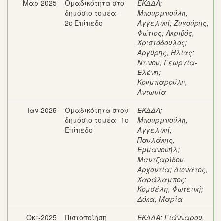
Μαρ-2025
Ομαδικότητα στο
ΕΚΔΔΑ
;
δημόσιο τομέα -
Μπουρμπούλη,
2ο Επίπεδο
Αγγελική
;
Ζυγούρης,
Φώτιος
;
Ακριβός,
Χριστόδουλος
;
Αργύρης, Ηλίας
;
Ντίνου, Γεωργία-
Ελένη
;
Κουμπαρούλη,
Αντωνία
Ιαν-2025
Ομαδικότητα στον
ΕΚΔΔΑ
;
δημόσιο τομέα -1ο
Μπουρμπούλη,
Επίπεδο
Αγγελική
;
Παυλάκης,
Εμμανουήλ
;
Μαντζαρίδου,
Αρχοντία
;
Διονάτος,
Χαράλαμπος
;
Κομσέλη, Φωτεινή
;
Δόκα, Μαρία
Οκτ-2025
Πιστοποίηση
ΕΚΔΔΑ
;
Γιάνναρου,