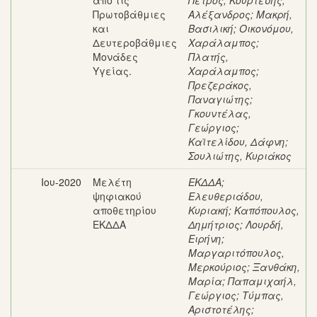
από τις
Πέτρος
;
Κουρτέσης,
Πρωτοβάθμιες
Αλέξανδρος
;
Μακρή,
και
Βασιλική
;
Οικονόμου,
Δευτεροβάθμιες
Χαράλαμπος
;
Μονάδες
Πλατής,
Υγείας.
Χαράλαμπος
;
Πρεζεράκος,
Παναγιώτης
;
Γκουντέλας,
Γεώργιος
;
Καϊτελίδου, Δάφνη
;
Σουλιώτης, Κυριάκος
Ιου-2020
Μελέτη
ΕΚΔΔΑ
;
ψηφιακού
Ελευθεριάδου,
αποθετηρίου
Κυριακή
;
Καπόπουλος,
ΕΚΔΔΑ
Δημήτριος
;
Λουρδή,
Ειρήνη
;
Μαργαριτόπουλος,
Μερκούριος
;
Ξανθάκη,
Μαρία
;
Παπαμιχαήλ,
Γεώργιος
;
Τύμπας,
Αριστοτέλης
;