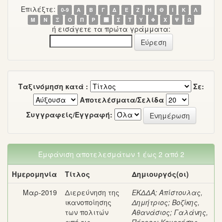
Επιλέξτε:
0-9
Α
Β
Γ
Δ
Ε
Ζ
Η
Θ
Ι
Κ
Λ
Μ
Ν
Ξ
Ο
Π
Ρ
΢
Σ
Τ
Υ
Φ
Χ
Ψ
Ω
ή εισάγετε τα πρώτα γράμματα:
Ταξινόμηση κατά :
Σε:
Αποτελέσματα/Σελίδα
Συγγραφείς/Εγγραφή:
Εμφάνιση αποτελεσμάτων 1 έως 2 από 2
Ημερομηνία
Τίτλος
Δημιουργός(οι)
Μαρ-2019
Διερεύνηση της
ΕΚΔΔΑ
;
Απίστουλας,
ικανοποίησης
Δημήτριος
;
Βοζίκης,
των πολιτών
Αθανάσιος
;
Γαλάνης,