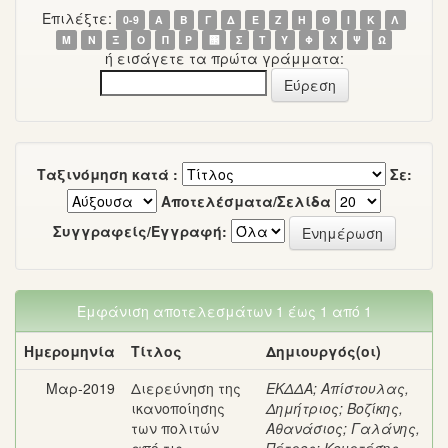
Επιλέξτε:
0-9
Α
Β
Γ
Δ
Ε
Ζ
Η
Θ
Ι
Κ
Λ
Μ
Ν
Ξ
Ο
Π
Ρ
΢
Σ
Τ
Υ
Φ
Χ
Ψ
Ω
ή εισάγετε τα πρώτα γράμματα:
Ταξινόμηση κατά :
Σε:
Αποτελέσματα/Σελίδα
Συγγραφείς/Εγγραφή:
Εμφάνιση αποτελεσμάτων 1 έως 1 από 1
Ημερομηνία
Τίτλος
Δημιουργός(οι)
Μαρ-2019
Διερεύνηση της
ΕΚΔΔΑ
;
Απίστουλας,
ικανοποίησης
Δημήτριος
;
Βοζίκης,
των πολιτών
Αθανάσιος
;
Γαλάνης,