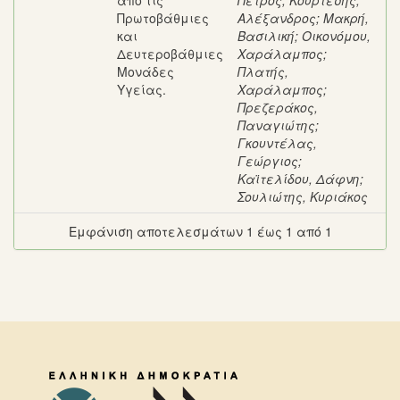
από τις
Πέτρος
;
Κουρτέσης,
Πρωτοβάθμιες
Αλέξανδρος
;
Μακρή,
και
Βασιλική
;
Οικονόμου,
Δευτεροβάθμιες
Χαράλαμπος
;
Μονάδες
Πλατής,
Υγείας.
Χαράλαμπος
;
Πρεζεράκος,
Παναγιώτης
;
Γκουντέλας,
Γεώργιος
;
Καϊτελίδου, Δάφνη
;
Σουλιώτης, Κυριάκος
Εμφάνιση αποτελεσμάτων 1 έως 1 από 1