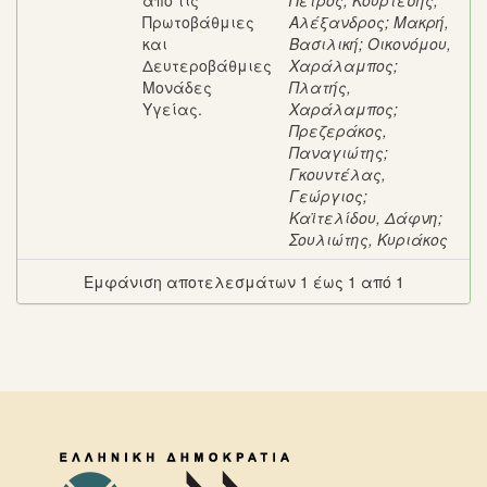
από τις
Πέτρος
;
Κουρτέσης,
Πρωτοβάθμιες
Αλέξανδρος
;
Μακρή,
και
Βασιλική
;
Οικονόμου,
Δευτεροβάθμιες
Χαράλαμπος
;
Μονάδες
Πλατής,
Υγείας.
Χαράλαμπος
;
Πρεζεράκος,
Παναγιώτης
;
Γκουντέλας,
Γεώργιος
;
Καϊτελίδου, Δάφνη
;
Σουλιώτης, Κυριάκος
Εμφάνιση αποτελεσμάτων 1 έως 1 από 1