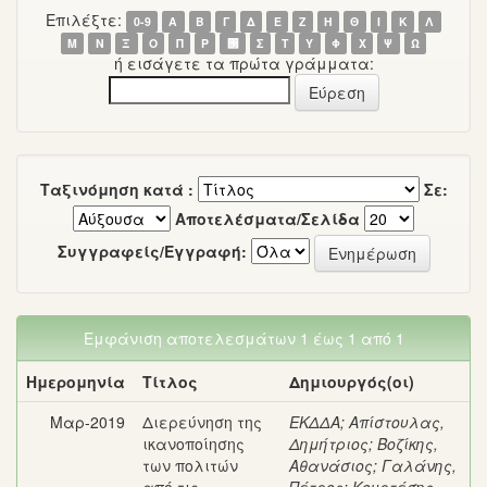
Επιλέξτε:
0-9
Α
Β
Γ
Δ
Ε
Ζ
Η
Θ
Ι
Κ
Λ
Μ
Ν
Ξ
Ο
Π
Ρ
΢
Σ
Τ
Υ
Φ
Χ
Ψ
Ω
ή εισάγετε τα πρώτα γράμματα:
Ταξινόμηση κατά :
Σε:
Αποτελέσματα/Σελίδα
Συγγραφείς/Εγγραφή:
Εμφάνιση αποτελεσμάτων 1 έως 1 από 1
Ημερομηνία
Τίτλος
Δημιουργός(οι)
Μαρ-2019
Διερεύνηση της
ΕΚΔΔΑ
;
Απίστουλας,
ικανοποίησης
Δημήτριος
;
Βοζίκης,
των πολιτών
Αθανάσιος
;
Γαλάνης,