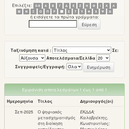
Επιλέξτε:
0-9
Α
Β
Γ
Δ
Ε
Ζ
Η
Θ
Ι
Κ
Λ
Μ
Ν
Ξ
Ο
Π
Ρ
΢
Σ
Τ
Υ
Φ
Χ
Ψ
Ω
ή εισάγετε τα πρώτα γράμματα:
Ταξινόμηση κατά :
Σε:
Αποτελέσματα/Σελίδα
Συγγραφείς/Εγγραφή:
Εμφάνιση αποτελεσμάτων 1 έως 1 από 1
Ημερομηνία
Τίτλος
Δημιουργός(οι)
Σεπ-2025
Ο ψηφιακός
ΕΚΔΔΑ
;
μετασχηματισμός
Καλοβρέκτης,
στη διοίκηση
Κωνσταντίνος
;